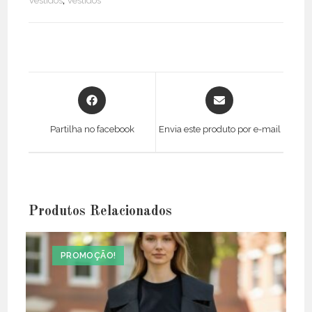
Vestidos
,
Vestidos
Tule
Sardinhas
Opens
Opens
in
in
a
a
Partilha no facebook
Envia este produto por e-mail
new
new
window
window
Produtos Relacionados
PROMOÇÃO!