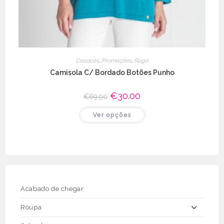
Casacos
,
Promoções
,
Rüga
Camisola C/ Bordado Botões Punho
O
€
30.00
O
€
69.90
preço
preço
original
atual
This
Ver opções
era:
é:
product
€69.90.
€30.00.
has
multiple
variants.
The
options
may
be
chosen
on
the
Acabado de chegar
product
page
Roupa