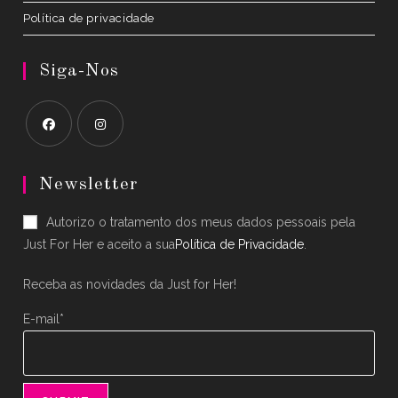
Política de privacidade
Siga-Nos
Opens
Opens
in
in
Newsletter
a
a
Autorizo o tratamento dos meus dados pessoais pela
new
new
Just For Her e aceito a sua
Política de Privacidade
.
tab
tab
Receba as novidades da Just for Her!
E-mail*