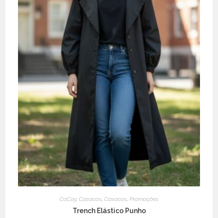
CaCay
,
Casacos
,
Casacos
,
Promoções
Trench Elástico Punho