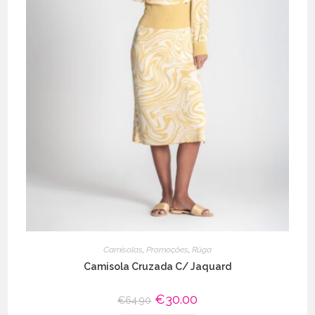
Camisolas
,
Promoções
,
Rüga
Camisola Cruzada C/ Jaquard
O
€
30.00
O
€
64.90
preço
preço