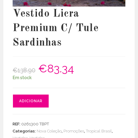
Vestido Licra
Premium C/ Tule
Sardinhas
€
83.34
O
O
€
138.90
preço
preço
original
atual
Em stock
era:
é:
€138.90.
€83.34.
Quantidade
ADICIONAR
de
Vestido
Licra
REF:
0261300 TBPT
Premium
Categorias:
Nova Coleção
,
Promoções
,
Tropical Brasil
,
C/