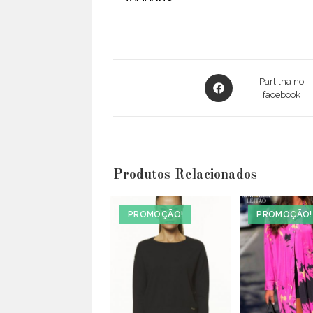
Opens
Partilha no
in
facebook
a
new
window
Produtos Relacionados
PROMOÇÃO!
PROMOÇÃO!