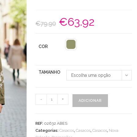
€
63.92
O
O
€
79.90
preço
preço
original
atual
era:
é:
€79.90.
€63.92.
COR
TAMANHO
Escolha uma opção
Quantidade
-
+
ADICIONAR
de
Casaco
Safari
REF:
02632 ABES
Bordado
Categorias:
Casacos
,
Casacos
,
Casacos
,
Nova