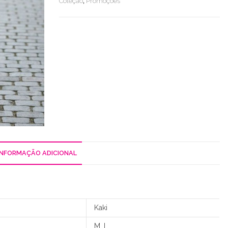
Coleção
,
Promoções
INFORMAÇÃO ADICIONAL
Kaki
M, L