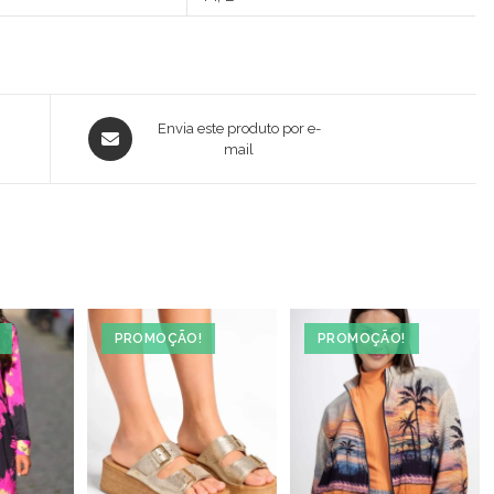
Opens
Envia este produto por e-
in
mail
a
new
window
PROMOÇÃO!
PROMOÇÃO!