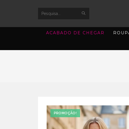
SUBMIT
Search
SEARCH
this
ACABADO DE CHEGAR
ROUP
website
PROMOÇÃO!