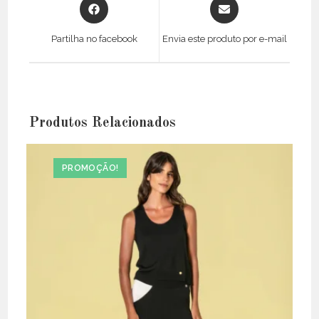
Opens
Opens
in
in
a
a
Partilha no facebook
Envia este produto por e-mail
new
new
window
window
Produtos Relacionados
PROMOÇÃO!