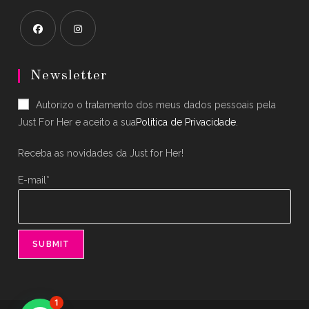
Opens
Opens
in
in
Newsletter
a
a
Autorizo o tratamento dos meus dados pessoais pela
new
new
Just For Her e aceito a sua
Política de Privacidade
.
tab
tab
Receba as novidades da Just for Her!
E-mail*
1