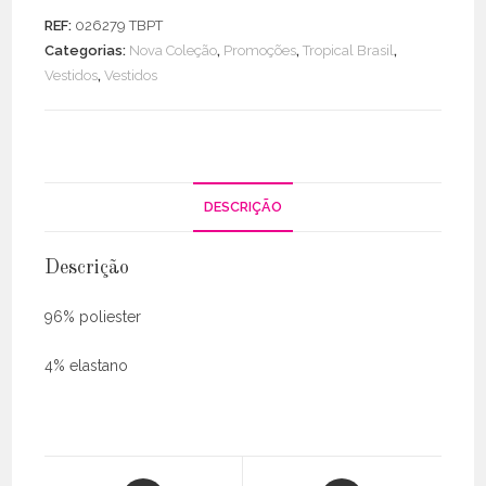
Licra
REF:
026279 TBPT
Fria
Categorias:
Nova Coleção
,
Promoções
,
Tropical Brasil
,
Dupla
Vestidos
,
Vestidos
Manga
DESCRIÇÃO
Descrição
96% poliester
4% elastano