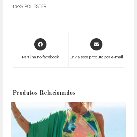
100% POLIESTER
Opens
Opens
in
in
a
a
Partilha no facebook
Envia este produto por e-mail
new
new
window
window
Produtos Relacionados