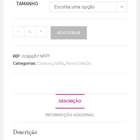
TAMANHO
Escolha uma opção
Quantidade
-
+
ADICIONAR
de
Parka
C/
REF:
0259987 NFPT
Capuz
Categorias:
Casacos
,
Nafta
,
Nova Coleção
DESCRIÇÃO
INFORMAÇÃO ADICIONAL
Descrição