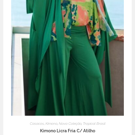
Casacos
,
Kimono
,
Nova Coleção
,
Tropical Brasil
Kimono Licra Fria C/ Atilho