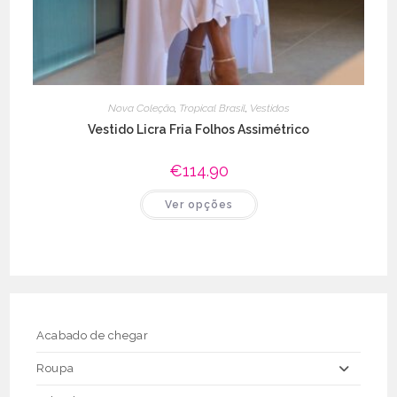
Nova Coleção
,
Tropical Brasil
,
Vestidos
Vestido Licra Fria Folhos Assimétrico
€
114.90
This
Ver opções
product
has
multiple
variants.
The
options
may
be
chosen
on
the
Acabado de chegar
product
page
Roupa