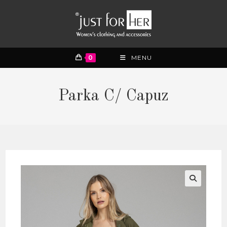
0
MENU
Parka C/ Capuz
🔍