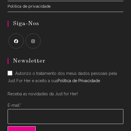
Política de privacidade
Siga-Nos
Opens
Opens
in
in
Newsletter
a
a
Autorizo o tratamento dos meus dados pessoais pela
new
new
Just For Her e aceito a sua
Política de Privacidade
.
tab
tab
Receba as novidades da Just for Her!
E-mail*