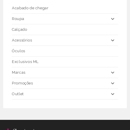
on
the
Acabado de chegar
product
page
Roupa
Calçado
Acessórios
Óculos
Exclusivos ML
Marcas
Promoções
Outlet