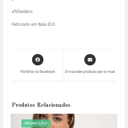
4%Elastano.
Fabricado em Itália (EU).
Opens
Opens
in
in
a
a
Partilha no facebook
Envia este produto por e-mail
new
new
window
window
Produtos Relacionados
PROMOÇÃO!