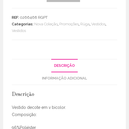
de
Vestido
Licra
REF:
0266468 RGPT
Fria
Categorias:
Nova Coleção
,
Promoções
,
Rüga
,
Vestidos
,
Decote
Vestidos
V
Bicolor
DESCRIÇÃO
INFORMAÇÃO ADICIONAL
Descrição
Vestido decote em v bicolor.
Composição:
96%Poliéster