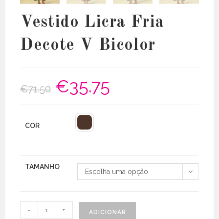
Vestido Licra Fria
Decote V Bicolor
€
35.75
O
O
€
71.50
preço
preço
original
atual
era:
é:
€71.50.
€35.75.
COR
TAMANHO
Escolha uma opção
Quantidade
-
+
ADICIONAR