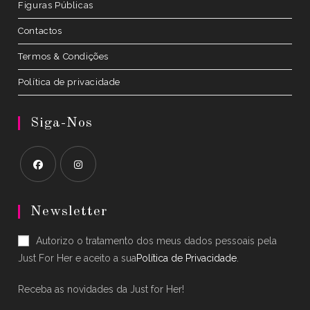
Figuras Públicas
Contactos
Termos & Condições
Política de privacidade
Siga-Nos
Opens
Opens
in
in
Newsletter
a
a
Autorizo o tratamento dos meus dados pessoais pela
new
new
Just For Her e aceito a sua
Política de Privacidade
.
tab
tab
Receba as novidades da Just for Her!