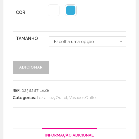
€88.90.
€44.95.
COR
TAMANHO
Escolha uma opção
Quantidade
ADICIONAR
de
Vestido
Estampado
REF:
0238287 LEZB
Decote
Categorias:
Lez a Lez
,
Outlet
,
Vestidos Outlet
V
C/
Abertura
Costas
INFORMAÇÃO ADICIONAL