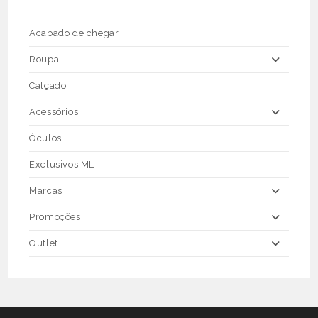
be
chosen
on
the
Acabado de chegar
product
page
Roupa
Calçado
Acessórios
Óculos
Exclusivos ML
Marcas
Promoções
Outlet