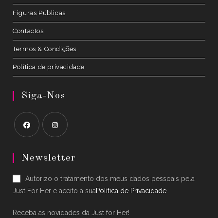
Figuras Públicas
Contactos
Termos & Condições
Política de privacidade
Siga-Nos
Opens
Opens
in
in
Newsletter
a
a
Autorizo o tratamento dos meus dados pessoais pela
new
new
Just For Her e aceito a sua
Política de Privacidade
.
tab
tab
Receba as novidades da Just for Her!