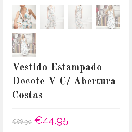
Vestido Estampado
Decote V C/ Abertura
Costas
€
44.95
O
O
€
88.90
preço
preço
original
atual
era:
é: