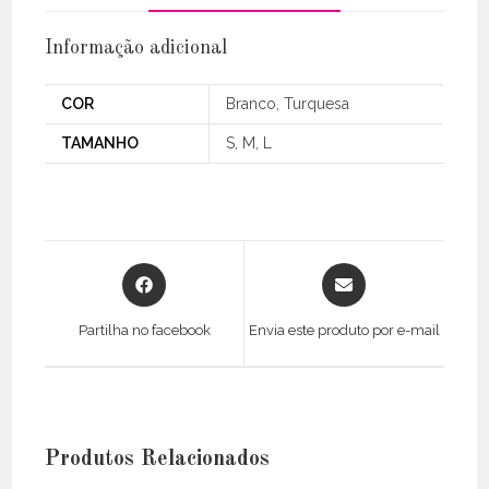
Informação adicional
COR
Branco, Turquesa
TAMANHO
S, M, L
Opens
Opens
in
in
a
a
Partilha no facebook
Envia este produto por e-mail
new
new
window
window
Produtos Relacionados