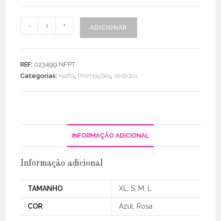
Quantidade
-
+
ADICIONAR
de
Vestido
Decote
REF:
023499 NFPT
V
Categorias:
Nafta
,
Promoções
,
Vestidos
Abstrato
INFORMAÇÃO ADICIONAL
Informação adicional
TAMANHO
XL, S, M, L
COR
Azul, Rosa