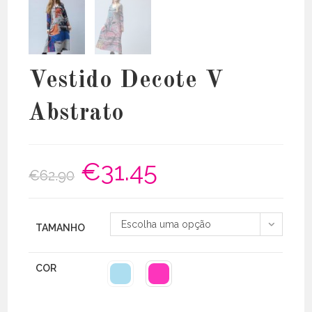
Vestido Decote V
Abstrato
€
31.45
O
O
€
62.90
preço
preço
original
atual
era:
é:
€62.90.
€31.45.
Escolha uma opção
TAMANHO
COR