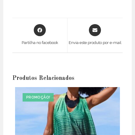
Opens
Opens
in
in
a
a
Partilha no facebook
Envia este produto por e-mail
new
new
window
window
Produtos Relacionados
PROMOÇÃO!