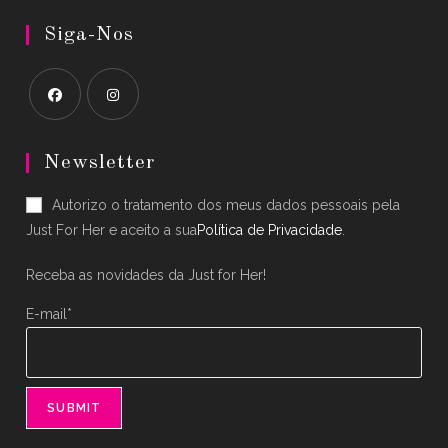
Siga-Nos
Opens
Opens
in
in
Newsletter
a
a
Autorizo o tratamento dos meus dados pessoais pela
new
new
Just For Her e aceito a sua
Política de Privacidade
.
tab
tab
Receba as novidades da Just for Her!
E-mail*