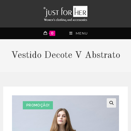
0
MENU
Vestido Decote V Abstrato
PROMOÇÃO!
🔍