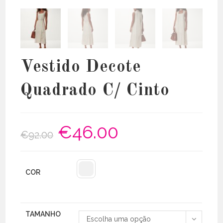
Vestido Decote
Quadrado C/ Cinto
€
46.00
O
O
€
92.00
preço
preço
original
atual
era:
é:
€92.00.
€46.00.
COR
TAMANHO
Escolha uma opção