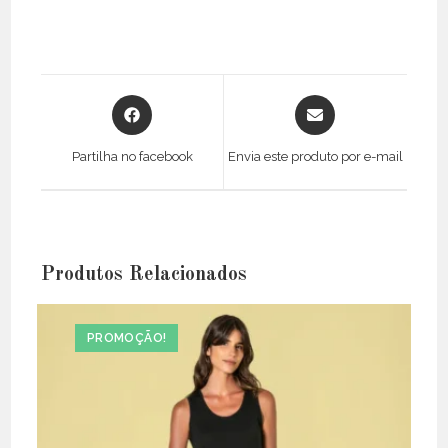
Opens
Opens
in
in
a
a
Partilha no facebook
Envia este produto por e-mail
new
new
window
window
Produtos Relacionados
PROMOÇÃO!