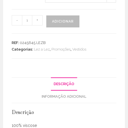
Quantidade
-
+
ADICIONAR
de
Vestido
Decote
REF:
0245645 LEZB
Quadrado
Categorias:
Lez a Lez
,
Promoções
,
Vestidos
C/
Cinto
DESCRIÇÃO
INFORMAÇÃO ADICIONAL
Descrição
100% viscose