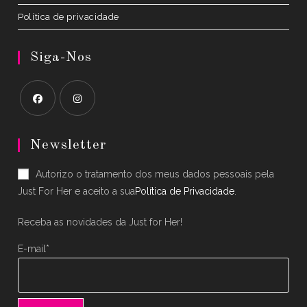
Política de privacidade
Siga-Nos
Opens
Opens
in
in
Newsletter
a
a
Autorizo o tratamento dos meus dados pessoais pela
new
new
Just For Her e aceito a sua
Política de Privacidade
.
tab
tab
Receba as novidades da Just for Her!
E-mail*