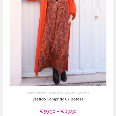
Nova Coleção
,
Promoções
,
Vestidos
,
Vestidos
Vestido Comprido C/ Botões
€
59.90
–
€
89.90
Price
range: