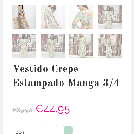
Vestido Crepe
Estampado Manga 3/4
€
44.95
O
O
€
89.90
preço
preço
original
atual
era:
é:
€89.90.
€44.95.
COR