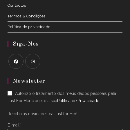
Contactos
Termos & Condições
Política de privacidade
Siga-Nos
Opens
Opens
in
in
Newsletter
a
a
Autorizo o tratamento dos meus dados pessoais pela
new
new
Just For Her e aceito a sua
Política de Privacidade
.
tab
tab
Receba as novidades da Just for Her!
E-mail*