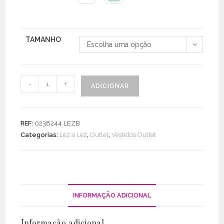
TAMANHO
Escolha uma opção
Quantidade
-
+
ADICIONAR
de
Vestido
Crepe
REF:
0238244 LEZB
Estampado
Categorias:
Lez a Lez
,
Outlet
,
Vestidos Outlet
Manga
3/4
INFORMAÇÃO ADICIONAL
Informação adicional