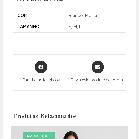
COR
Branco, Menta
TAMANHO
S, M, L
Opens
Opens
in
in
a
a
Partilha no facebook
Envia este produto por e-mail
new
new
window
window
Produtos Relacionados
PROMOÇÃO!