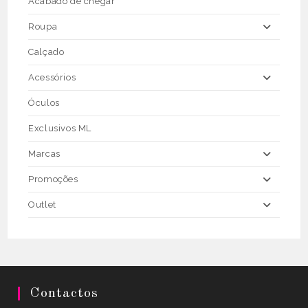
Acabado de chegar
product
page
Roupa
Calçado
Acessórios
Óculos
Exclusivos ML
Marcas
Promoções
Outlet
Contactos