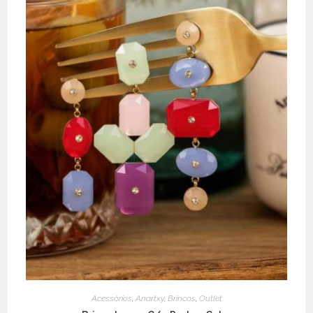
Acessórios
,
Anartxy
,
Brincos
,
Outlet