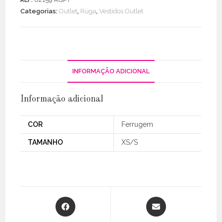
Botões
Categorias:
Outlet
,
Rüga
,
Vestidos Outlet
Or
INFORMAÇÃO ADICIONAL
Informação adicional
COR
Ferrugem
TAMANHO
XS/S
Opens
Opens
in
in