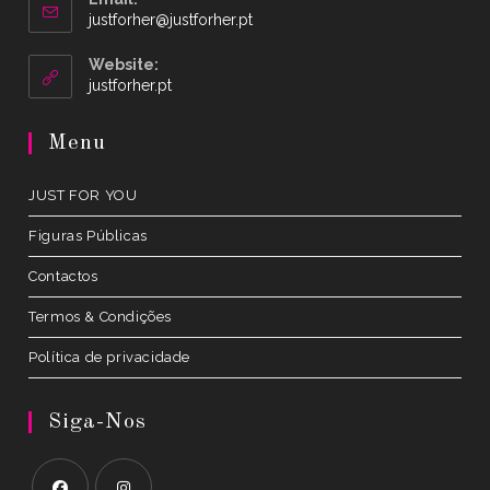
Opens
justforher@justforher.pt
in
your
Website:
application
Opens
justforher.pt
in
a
Menu
new
tab
JUST FOR YOU
Figuras Públicas
Contactos
Termos & Condições
Política de privacidade
Siga-Nos