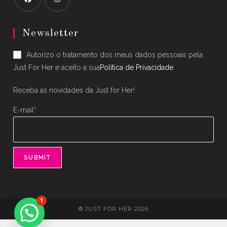
Opens
Opens
in
in
Newsletter
a
a
Autorizo o tratamento dos meus dados pessoais pela
new
new
Just For Her e aceito a sua
Política de Privacidade
.
tab
tab
Receba as novidades da Just for Her!
E-mail*
1
® JUST FOR HER 2026