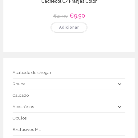
Cachecol C/ Franjas Color
O
€
9.90
O
€
23.90
preço
preço
original
atual
Adicionar
era:
é:
€23.90.
€9.90.
Acabado de chegar
Roupa
Calçado
Acessórios
Óculos
Exclusivos ML