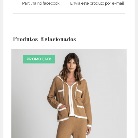
a
a
Partilha no facebook
Envia este produto por e-mail
new
new
window
window
Produtos Relacionados
PROMOÇÃO!