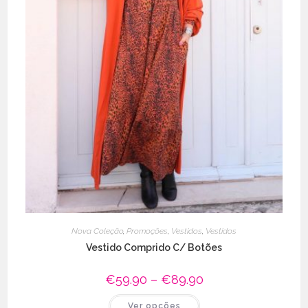
Nova Coleção
,
Promoções
,
Vestidos
,
Vestidos
Vestido Comprido C/ Botões
€
59.90
–
€
89.90
Price
range:
€59.90
This
Ver opções
through
product