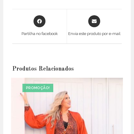
Opens
Opens
in
in
a
a
Partilha no facebook
Envia este produto por e-mail
new
new
window
window
Produtos Relacionados
PROMOÇÃO!