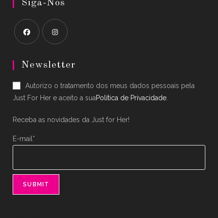
Siga-Nos
Opens
Opens
in
in
Newsletter
a
a
Autorizo o tratamento dos meus dados pessoais pela
new
new
Just For Her e aceito a sua
Política de Privacidade
.
tab
tab
Receba as novidades da Just for Her!
E-mail*