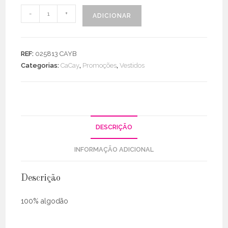
Quantidade
-
+
ADICIONAR
de
Vestido
Canelado
REF:
025813 CAYB
Manga
Categorias:
CaCay
,
Promoções
,
Vestidos
Cava
DESCRIÇÃO
INFORMAÇÃO ADICIONAL
Descrição
100% algodão