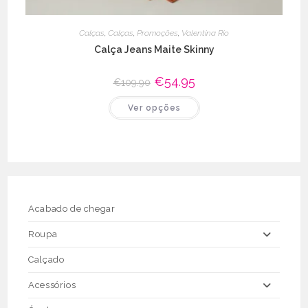
Calças
,
Calças
,
Promoções
,
Valentina Rio
Calça Jeans Maite Skinny
O
€
54.95
O
€
109.90
preço
preço
original
atual
This
Ver opções
era:
é:
product
€109.90.
€54.95.
has
multiple
variants.
The
options
may
be
chosen
on
the
Acabado de chegar
product
page
Roupa
Calçado
Acessórios