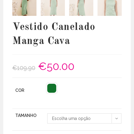
Vestido Canelado
Manga Cava
€
50.00
O
O
€
109.90
preço
preço
original
atual
era:
é:
€109.90.
€50.00.
COR
TAMANHO
Escolha uma opção