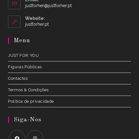
Opens
justforher@justforher.pt
in
your
Website:
application
Opens
justforher.pt
in
a
Menu
new
tab
JUST FOR YOU
Figuras Públicas
Contactos
Termos & Condições
Política de privacidade
Siga-Nos