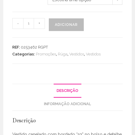
Quantidade
-
+
ADICIONAR
de
Vestido
Canelado
REF:
0253462 RGPT
C/
Categorias:
Promoções
,
Rüga
,
Vestidos
,
Vestidos
Bordado
Bolso
DESCRIÇÃO
INFORMAÇÃO ADICIONAL
Descrição
Vestido canelado com bordado “rg” no bolso e detalhe