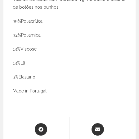
de botões nos punhos.
39%Poliacrílica
32%Poliamida
13%Viscose
13%Lã
3%Elastano
Made in Portugal
Opens
Opens
in
in
a
a