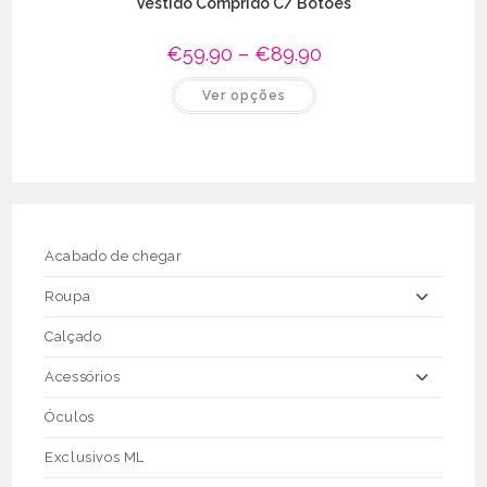
Vestido Comprido C/ Botões
€
59.90
–
€
89.90
Price
range:
€59.90
This
Ver opções
through
product
€89.90
has
multiple
variants.
The
options
may
be
chosen
on
the
Acabado de chegar
product
page
Roupa
Calçado
Acessórios
Óculos
Exclusivos ML