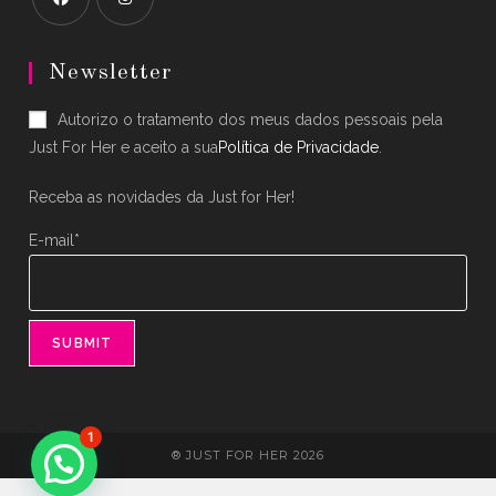
Opens
Opens
in
in
Newsletter
a
a
Autorizo o tratamento dos meus dados pessoais pela
new
new
Just For Her e aceito a sua
Política de Privacidade
.
tab
tab
Receba as novidades da Just for Her!
E-mail*
1
® JUST FOR HER 2026