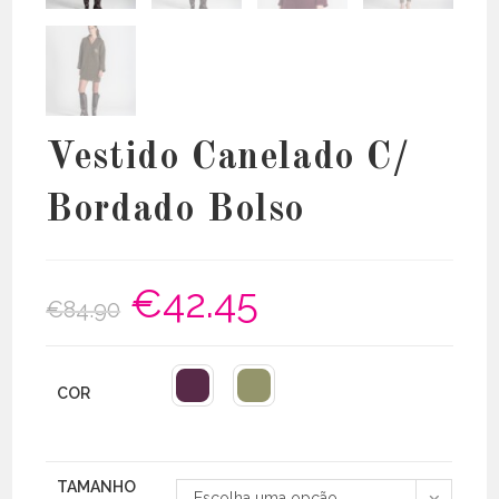
Vestido Canelado C/
Bordado Bolso
€
42.45
O
O
€
84.90
preço
preço
original
atual
era:
é:
€84.90.
€42.45.
COR
TAMANHO
Escolha uma opção