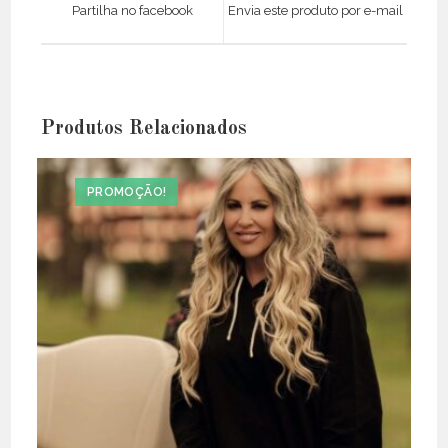
Partilha no facebook
Envia este produto por e-mail
new
new
window
window
Produtos Relacionados
PROMOÇÃO!