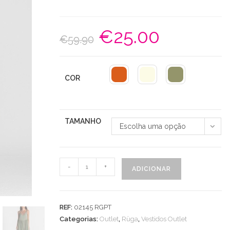
€
25.00
O
O
€
59.90
preço
preço
original
atual
era:
é:
€59.90.
€25.00.
COR
TAMANHO
Escolha uma opção
Quantidade
-
+
ADICIONAR
de
Vestido
Alças
REF:
02145 RGPT
Finas
Categorias:
Outlet
,
Rüga
,
Vestidos Outlet
e