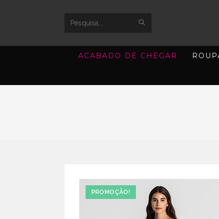
SUBMIT
Search
SEARCH
this
ACABADO DE CHEGAR
ROUP
website
PROMOÇÃO!