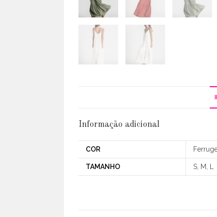
Informação adicional
COR
Ferruge
TAMANHO
S, M, L