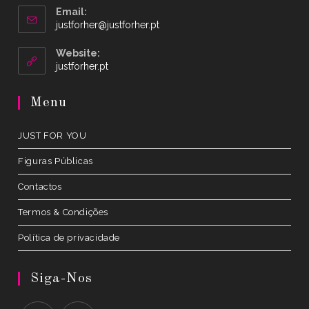
Email:
Opens
justforher@justforher.pt
in
your
Website:
application
Opens
justforher.pt
in
a
Menu
new
tab
JUST FOR YOU
Figuras Públicas
Contactos
Termos & Condições
Política de privacidade
Siga-Nos