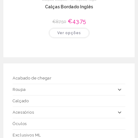
Calças Bordado Inglês
O
€
43.75
O
€
87.50
preço
preço
original
atual
This
Ver opções
era:
é:
product
€87.50.
€43.75.
has
multiple
variants.
The
options
may
be
chosen
on
the
Acabado de chegar
product
page
Roupa
Calçado
Acessórios
Óculos
Exclusivos ML