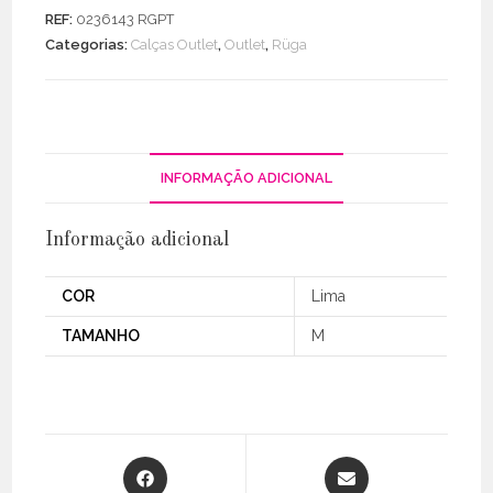
C/
REF:
0236143 RGPT
Padrão
Categorias:
Calças Outlet
,
Outlet
,
Rüga
Geométrico
INFORMAÇÃO ADICIONAL
Informação adicional
COR
Lima
TAMANHO
M
Opens
Opens
in
in