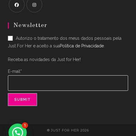
Opens
Opens
in
in
Newsletter
a
a
Autorizo o tratamento dos meus dados pessoais pela
new
new
Just For Her e aceito a sua
Política de Privacidade
.
tab
tab
Receba as novidades da Just for Her!
E-mail*
1
® JUST FOR HER 2026