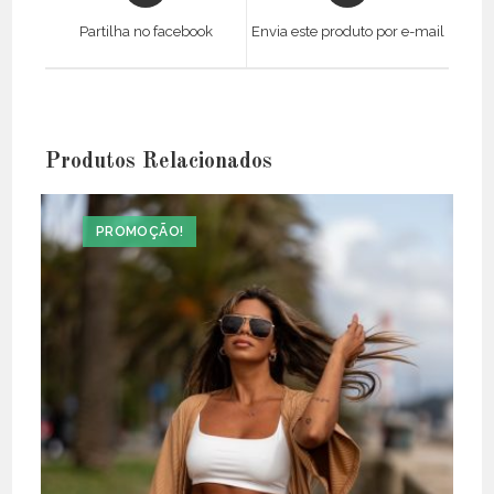
a
a
Partilha no facebook
Envia este produto por e-mail
new
new
window
window
Produtos Relacionados
PROMOÇÃO!