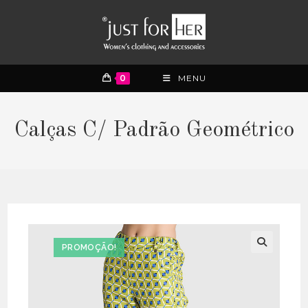
0
MENU
Calças C/ Padrão Geométrico
PROMOÇÃO!
🔍