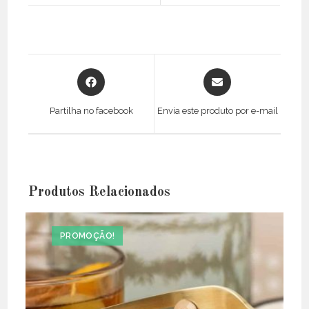
Opens
Opens
in
in
a
a
Partilha no facebook
Envia este produto por e-mail
new
new
window
window
Produtos Relacionados
PROMOÇÃO!