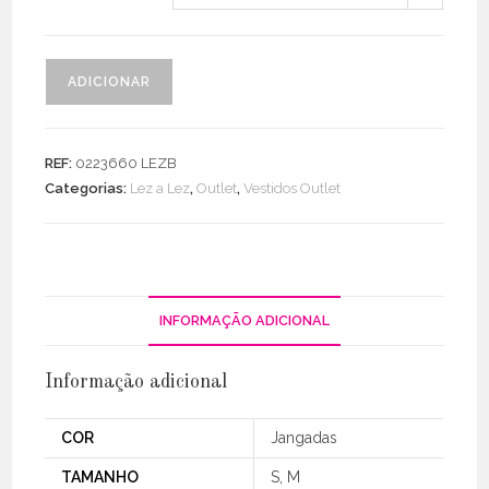
Quantidade
ADICIONAR
de
Vestido
Alças
REF:
0223660 LEZB
Finas
Categorias:
Lez a Lez
,
Outlet
,
Vestidos Outlet
Costas
Cruzadas
INFORMAÇÃO ADICIONAL
Informação adicional
COR
Jangadas
TAMANHO
S, M