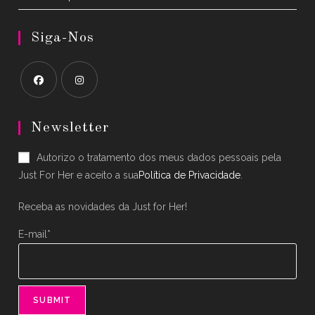
Siga-Nos
Opens
Opens
in
in
Newsletter
a
a
Autorizo o tratamento dos meus dados pessoais pela
new
new
Just For Her e aceito a sua
Política de Privacidade
.
tab
tab
Receba as novidades da Just for Her!
E-mail*