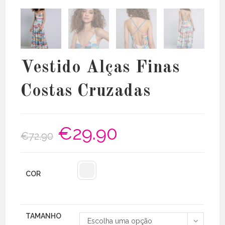
Vestido Alças Finas
Costas Cruzadas
€
29.90
O
O
€
72.90
preço
preço
original
atual
era:
é:
€72.90.
€29.90.
COR
TAMANHO
Escolha uma opção