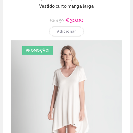
Vestido curto manga larga
O
€
30.00
O
€
88.50
preço
preço
original
atual
Adicionar
era:
é:
€88.50.
€30.00.
PROMOÇÃO!