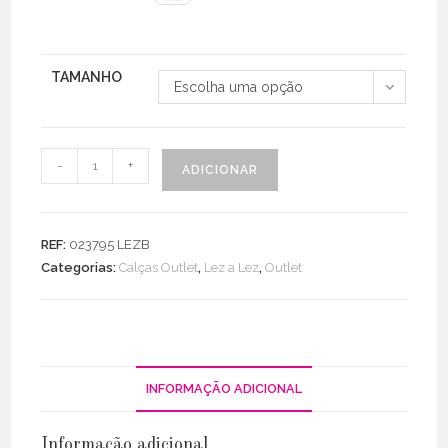
TAMANHO
Escolha uma opção
Quantidade
-
+
ADICIONAR
de
Calça
Plus
REF:
023795 LEZB
Size
Categorias:
Calças Outlet
,
Lez a Lez
,
Outlet
Jeans
Skinny
Chapa
Barriga
INFORMAÇÃO ADICIONAL
Informação adicional