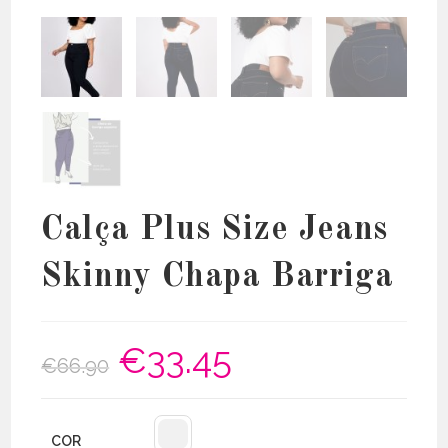
Calça Plus Size Jeans
Skinny Chapa Barriga
€
33.45
O
O
€
66.90
preço
preço
original
atual
era:
é:
€66.90.
€33.45.
COR