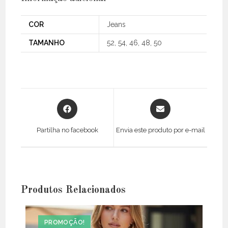
COR
Jeans
TAMANHO
52, 54, 46, 48, 50
Opens
Opens
in
in
a
a
Partilha no facebook
Envia este produto por e-mail
new
new
window
window
Produtos Relacionados
PROMOÇÃO!