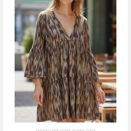
Mafalda Leitão
,
Outlet
,
Vestidos Outlet