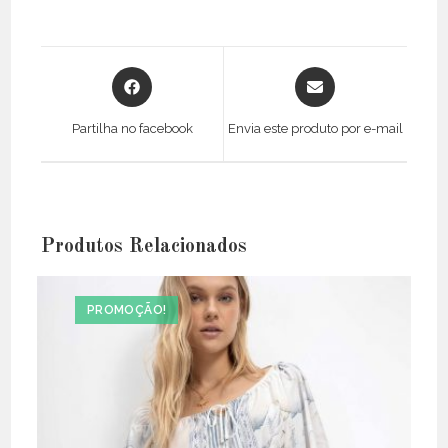
Opens
Opens
in
in
a
a
Partilha no facebook
Envia este produto por e-mail
new
new
window
window
Produtos Relacionados
PROMOÇÃO!