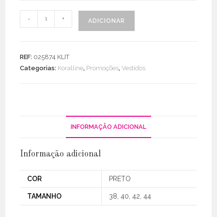
Quantidade
-
+
ADICIONAR
de
Vestido
Alça
REF:
025874 KLIT
Fina
Categorias:
Koralline
,
Promoções
,
Vestidos
C/
Drapeado
INFORMAÇÃO ADICIONAL
Informação adicional
COR
PRETO
TAMANHO
38, 40, 42, 44