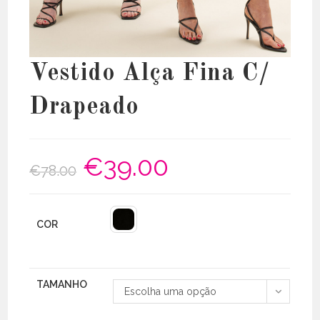
Vestido Alça Fina C/
Drapeado
€
39.00
O
O
€
78.00
preço
preço
original
atual
era:
é:
€78.00.
€39.00.
COR
TAMANHO
Escolha uma opção