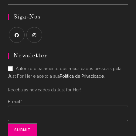
Siga-Nos
Opens
Opens
in
in
Newsletter
a
a
Autorizo o tratamento dos meus dados pessoais pela
new
new
Just For Her e aceito a sua
Política de Privacidade
.
tab
tab
Receba as novidades da Just for Her!
E-mail*