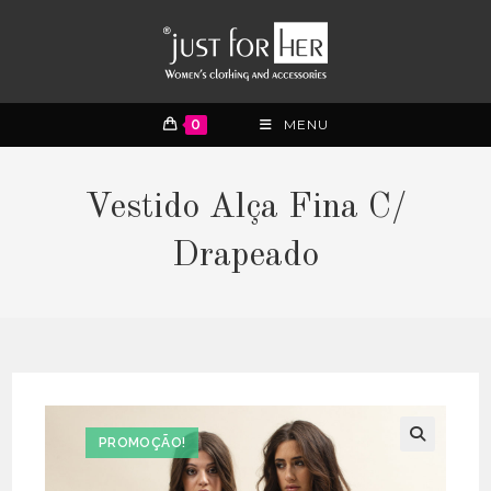
0
MENU
Vestido Alça Fina C/
Drapeado
PROMOÇÃO!
🔍