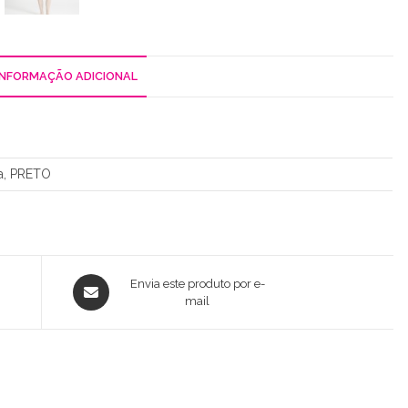
INFORMAÇÃO ADICIONAL
a, PRETO
Opens
Envia este produto por e-
in
mail
a
new
window