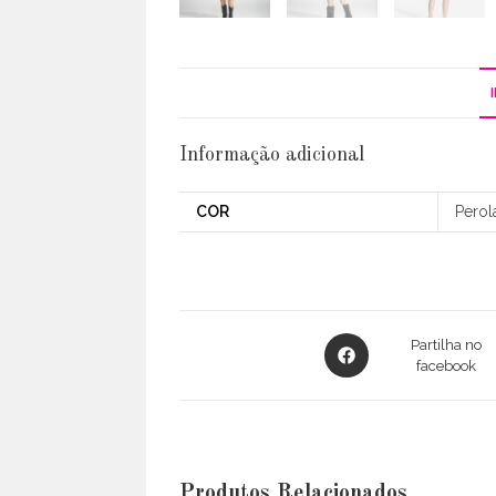
Informação adicional
COR
Perol
Opens
Partilha no
in
facebook
a
new
window
Produtos Relacionados