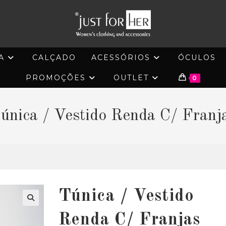
A
CALÇADO
ACESSÓRIOS
ÓCULOS
PROMOÇÕES
OUTLET
0
única / Vestido Renda C/ Franj
Túnica / Vestido
🔍
Renda C/ Franjas