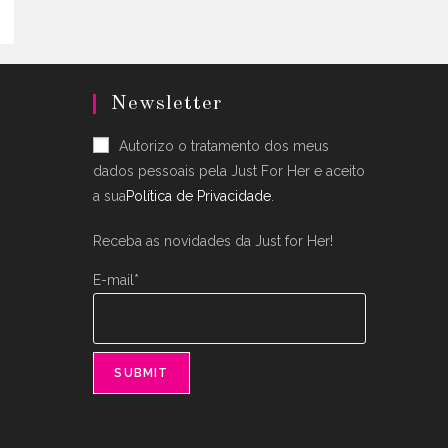
nts.
ons
en
Newsletter
uct
Autorizo o tratamento dos meus
dados pessoais pela Just For Her e aceito
a sua
Política de Privacidade
.
Receba as novidades da Just for Her!
E-mail*