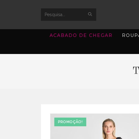
SUBMIT
Search
SEARCH
this
ACABADO DE CHEGAR
ROUP
website
T
PROMOÇÃO!