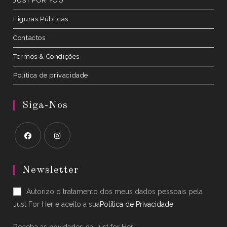
JUST FOR YOU
Figuras Públicas
Contactos
Termos & Condições
Política de privacidade
Siga-Nos
Opens
Opens
in
in
Newsletter
a
a
Autorizo o tratamento dos meus dados pessoais pela
new
new
Just For Her e aceito a sua
Política de Privacidade
.
tab
tab