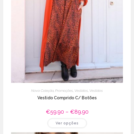
Nova Coleção
,
Promoções
,
Vestidos
,
Vestidos
Vestido Comprido C/ Botões
€
59.90
–
€
89.90
Price
range:
€59.90
This
Ver opções
through
product
€89.90
has
multiple