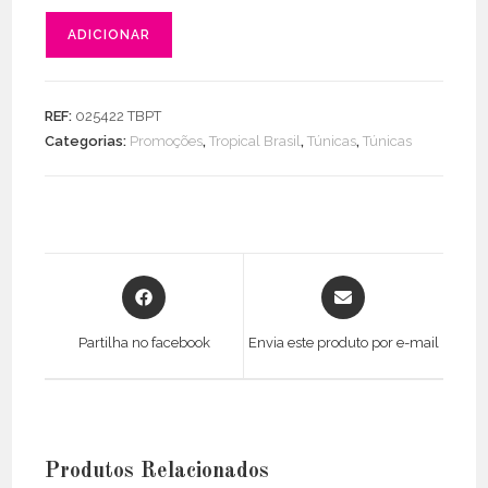
Quantidade
ADICIONAR
de
Túnica
Licra
REF:
025422 TBPT
Premium
Categorias:
Promoções
,
Tropical Brasil
,
Túnicas
,
Túnicas
Gola
Larga
Opens
Opens
in
in
a
a
Partilha no facebook
Envia este produto por e-mail
new
new
window
window
Produtos Relacionados