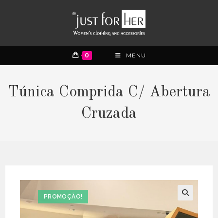
0
MENU
Túnica Comprida C/ Abertura
Cruzada
PROMOÇÃO!
🔍