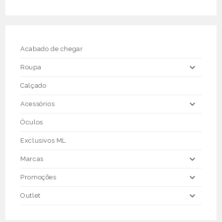
The
options
may
be
chosen
on
the
Acabado de chegar
product
page
Roupa
Calçado
Acessórios
Óculos
Exclusivos ML
Marcas
Promoções
Outlet