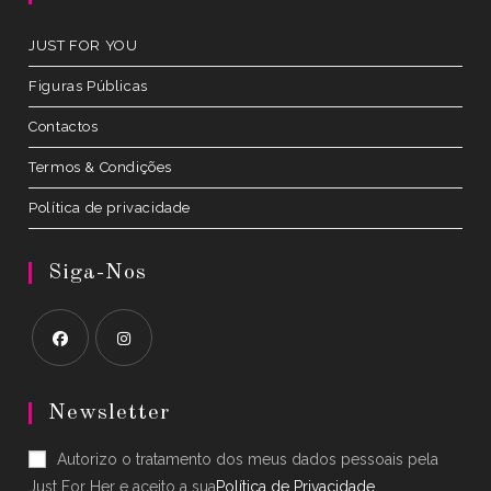
tab
JUST FOR YOU
Figuras Públicas
Contactos
Termos & Condições
Política de privacidade
Siga-Nos
Opens
Opens
in
in
Newsletter
a
a
Autorizo o tratamento dos meus dados pessoais pela
new
new
Just For Her e aceito a sua
Política de Privacidade
.
tab
tab