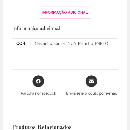
INFORMAÇÃO ADICIONAL
Informação adicional
COR
Castanho, Cinza, INCA, Marinho, PRETO
Opens
Opens
in
in
a
a
Partilha no facebook
Envia este produto por e-mail
new
new
window
window
Produtos Relacionados