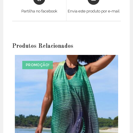
in
in
a
a
Partilha no facebook
Envia este produto por e-mail
new
new
window
window
Produtos Relacionados
PROMOÇÃO!