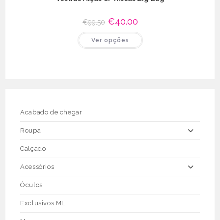
O
€
40.00
O
€
99.50
preço
preço
original
atual
This
Ver opções
era:
é:
product
€99.50.
€40.00.
has
multiple
variants.
The
options
may
be
chosen
on
the
Acabado de chegar
product
page
Roupa
Calçado
Acessórios
Óculos
Exclusivos ML