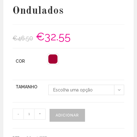
Ondulados
€
32.55
O
O
€
46.50
preço
preço
original
atual
era:
é:
€46.50.
€32.55.
COR
TAMANHO
Escolha uma opção
Quantidade
-
+
ADICIONAR
de
T-
Shirt