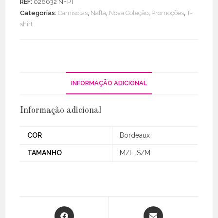
REF:
026632 NFPT
Viscose
Categorias:
Camisolas
,
Nafta
,
Nova Coleção
,
Promoções
,
T-
Ondulados
shirt
INFORMAÇÃO ADICIONAL
Informação adicional
COR
Bordeaux
TAMANHO
M/L, S/M
Opens
Opens