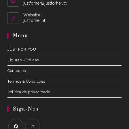
Opens
justforher@justforher.pt
in
your
Website:
application
Opens
justforher.pt
in
a
Menu
new
tab
JUST FOR YOU
Figuras Públicas
Contactos
Termos & Condições
Política de privacidade
Siga-Nos