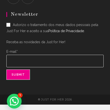
Opens
Opens
in
in
Newsletter
a
a
Autorizo o tratamento dos meus dados pessoais pela
new
new
Just For Her e aceito a sua
Política de Privacidade
.
tab
tab
Receba as novidades da Just for Her!
E-mail*
1
® JUST FOR HER 2026