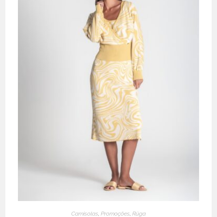
Camisolas
,
Promoções
,
Rüga