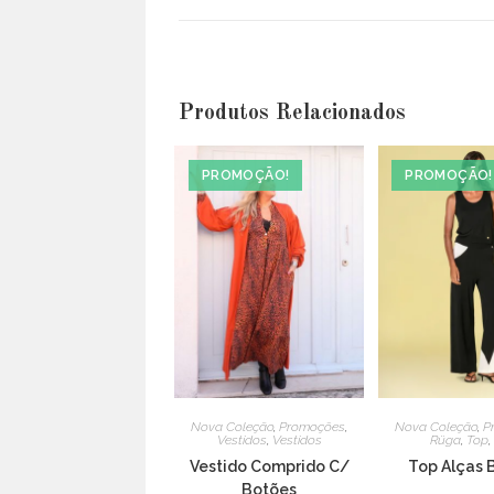
a
new
window
Produtos Relacionados
PROMOÇÃO!
PROMOÇÃO!
Nova Coleção
,
Promoções
,
Nova Coleção
,
P
Vestidos
,
Vestidos
Rüga
,
Top
,
Vestido Comprido C/
Top Alças 
Botões