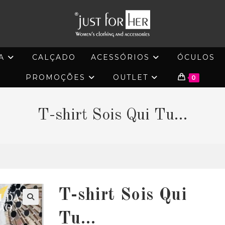
A
CALÇADO
ACESSÓRIOS
ÓCULOS
PROMOÇÕES
OUTLET
0
T-shirt Sois Qui Tu…
T-shirt Sois Qui
🔍
Tu…