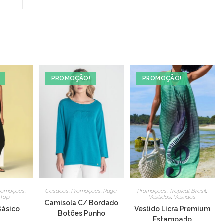
a
new
window
PROMOÇÃO!
PROMOÇÃO!
romoções
,
Casacos
,
Promoções
,
Rüga
Promoções
,
Tropical Brasil
,
Top
Vestidos
,
Vestidos
Camisola C/ Bordado
Básico
Vestido Licra Premium
Botões Punho
Estampado