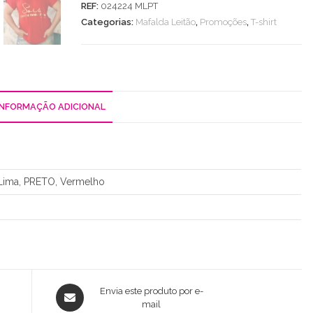
REF:
024224 MLPT
Sois
Categorias:
Mafalda Leitão
,
Promoções
,
T-shirt
Qui
Tu...
INFORMAÇÃO ADICIONAL
 Lima, PRETO, Vermelho
Opens
Envia este produto por e-
in
mail