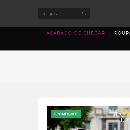
SUBMIT
Search
SEARCH
this
ACABADO DE CHEGAR
ROUP
website
PROMOÇÃO!