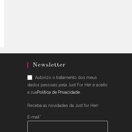
5.
Newsletter
Autorizo o tratamento dos meus
dados pessoais pela Just For Her e aceito
a sua
Política de Privacidade
.
Receba as novidades da Just for Her!
E-mail*