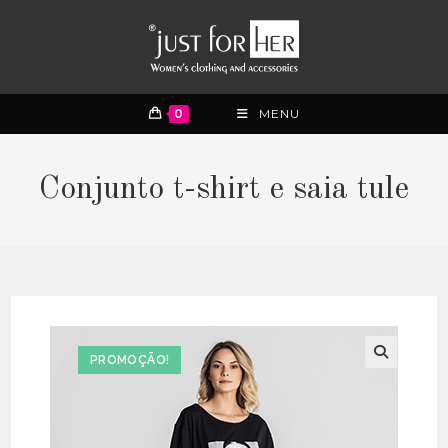
0
MENU
Conjunto t-shirt e saia tule
PROMOÇÃO!
🔍