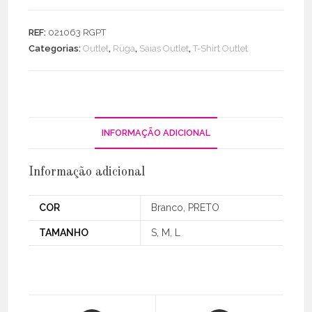
Conjunto
t-
REF:
021063 RGPT
shirt
Categorias:
Outlet
,
Rüga
,
Saias Outlet
,
T-Shirt Outlet
e
saia
tule
INFORMAÇÃO ADICIONAL
Informação adicional
COR
Branco, PRETO
TAMANHO
S, M, L