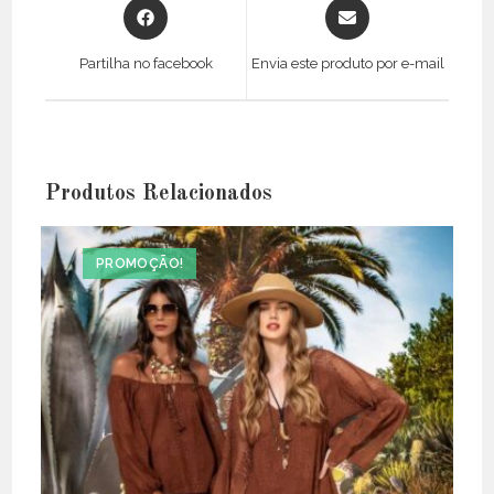
Opens
Opens
in
in
a
a
Partilha no facebook
Envia este produto por e-mail
new
new
window
window
Produtos Relacionados
PROMOÇÃO!