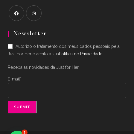
Opens
Opens
in
in
Newsletter
a
a
Autorizo o tratamento dos meus dados pessoais pela
new
new
Just For Her e aceito a sua
Política de Privacidade
.
tab
tab
Receba as novidades da Just for Her!
E-mail*
1