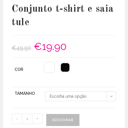
Conjunto t-shirt e saia
tule
€
19.90
O
O
€
49.90
preço
preço
original
atual
era:
é:
€49.90.
€19.90.
COR
TAMANHO
Escolha uma opção
Quantidade
-
+
ADICIONAR
de