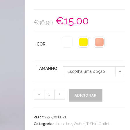
€
15.00
O
O
€
36.90
preço
preço
original
atual
era:
é:
€36.90.
€15.00.
COR
TAMANHO
Escolha uma opção
Quantidade
-
+
ADICIONAR
de
T-
Shirt
REF:
0223582 LEZB
Estampa
Categorias:
Lez a Lez
,
Outlet
,
T-Shirt Outlet
Catos