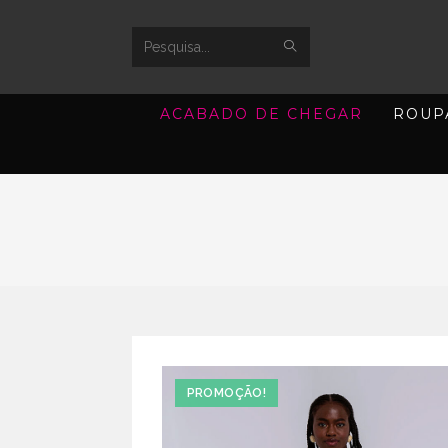
SUBMIT
Search
SEARCH
this
ACABADO DE CHEGAR
ROUP
website
PROMOÇÃO!