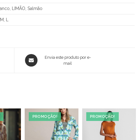
anco, LIMÃO, Salmão
 M, L
Opens
Envia este produto por e-
in
mail
a
new
window
PROMOÇÃO!
PROMOÇÃO!