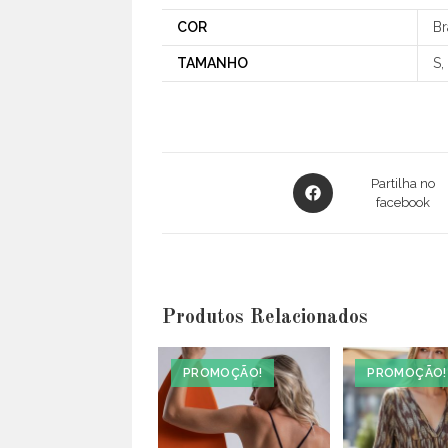
COR
Br
TAMANHO
S,
Opens
Partilha no
in
facebook
a
new
window
Produtos Relacionados
PROMOÇÃO!
PROMOÇÃO!