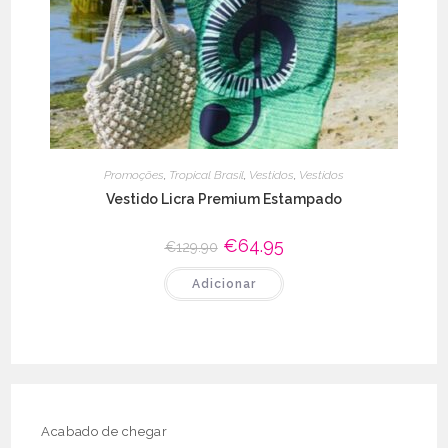
Promoções
,
Tropical Brasil
,
Vestidos
,
Vestidos
Vestido Licra Premium Estampado
O
€
64.95
O
€
129.90
preço
preço
original
atual
Adicionar
era:
é:
€129.90.
€64.95.
Acabado de chegar