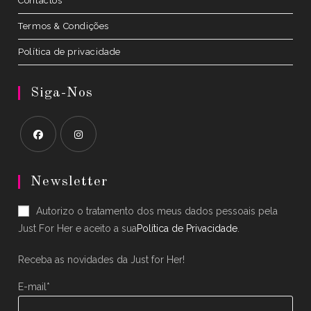
Contactos
Termos & Condições
Política de privacidade
Siga-Nos
Opens
Opens
in
in
Newsletter
a
a
Autorizo o tratamento dos meus dados pessoais pela
new
new
Just For Her e aceito a sua
Política de Privacidade
.
tab
tab
Receba as novidades da Just for Her!
E-mail*