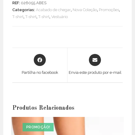
REF:
026055 ABES
Dalmata
Categorias:
Acabado de chegar
,
Nova Coleção
,
Promoções
,
Cherries
T-shirt
,
T-shirt
,
T-shirt
,
Vestuário
Opens
Opens
in
in
a
a
Partilha no facebook
Envia este produto por e-mail
new
new
window
window
Produtos Relacionados
PROMOÇÃO!