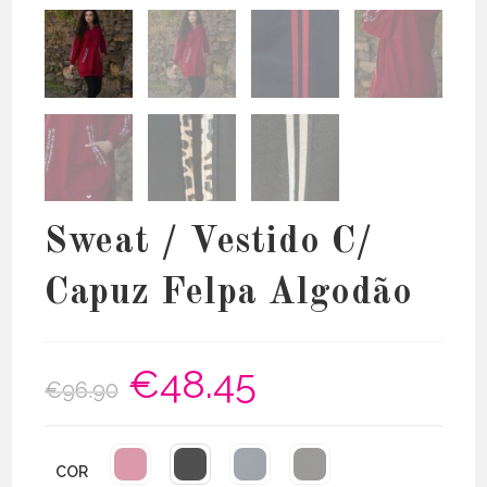
Sweat / Vestido C/
Capuz Felpa Algodão
€
48.45
O
O
€
96.90
preço
preço
original
atual
era:
é:
€96.90.
€48.45.
COR