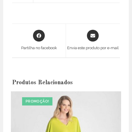
Opens
Opens
in
in
a
a
Partilha no facebook
Envia este produto por e-mail
new
new
window
window
Produtos Relacionados
PROMOÇÃO!