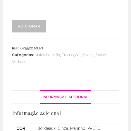
Quantidade
ADICIONAR
de
Sweat
/
REF:
025522 MLPT
Vestido
Categorias:
Mafalda Leitão
,
Promoções
,
Sweat
,
Sweat
,
C/
Vestidos
Capuz
Felpa
Algodão
INFORMAÇÃO ADICIONAL
Informação adicional
COR
Bordeaux, Cinza, Marinho, PRETO