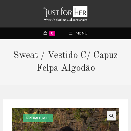
0
MENU
Sweat / Vestido C/ Capuz
Felpa Algodão
PROMOÇÃO!
🔍