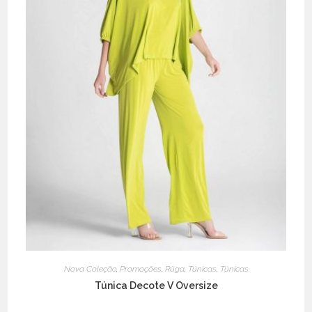
Nova Coleção
,
Promoções
,
Rüga
,
Túnicas
,
Túnicas
Túnica Decote V Oversize