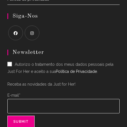
Siga-Nos
Opens
Opens
in
in
Newsletter
a
a
Autorizo o tratamento dos meus dados pessoais pela
new
new
Just For Her e aceito a sua
Política de Privacidade
.
tab
tab
Receba as novidades da Just for Her!
E-mail*