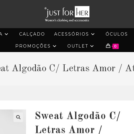
A
CALÇADO
ACESSÓRIOS
ÓCULOS
PROMOÇÕES
OUTLET
0
at Algodão C/ Letras Amor / At
Sweat Algodão C/
🔍
Letras Amor /