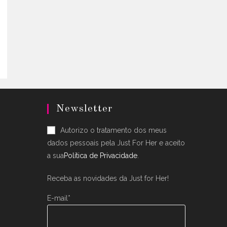
uct
.
ple
nts.
ons
en
Newsletter
uct
Autorizo o tratamento dos meus
dados pessoais pela Just For Her e aceito
a sua
Política de Privacidade
.
Receba as novidades da Just for Her!
E-mail*