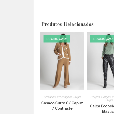
a
new
window
Produtos Relacionados
PROMOÇÃO!
PROMOÇÃO!
Casacos
,
Promoções
,
Rüga
Calças
,
Calças
,
P
Rüga
Casaco Curto C/ Capuz
Calça Ecopel
/ Contraste
Elásti