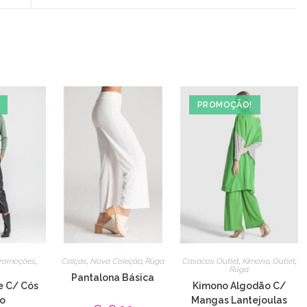
a
new
window
PROMOÇÃO!
romoções
,
Calças
,
Nova Coleção
,
Rüga
Casacos Outlet
,
Kimono
,
Outlet
,
Rüga
Pantalona Básica
e C/ Cós
Kimono Algodão C/
co
Mangas Lantejoulas