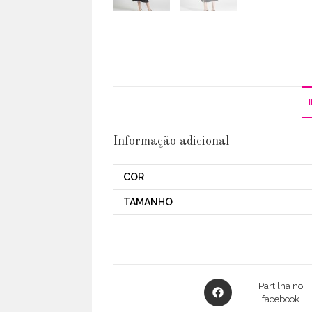
Informação adicional
COR
TAMANHO
Opens
Partilha no
in
facebook