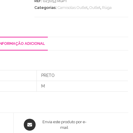
REF:
023053 RGPT
C/
Categorias:
Camisolas Outlet
,
Outlet
,
Rüga
Letras
Amor
/
Atilho
INFORMAÇÃO ADICIONAL
PRETO
M
Opens
Envia este produto por e-
in
mail