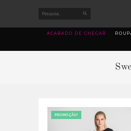
SUBMIT
Search
SEARCH
this
ACABADO DE CHEGAR
ROUP
website
Swe
PROMOÇÃO!