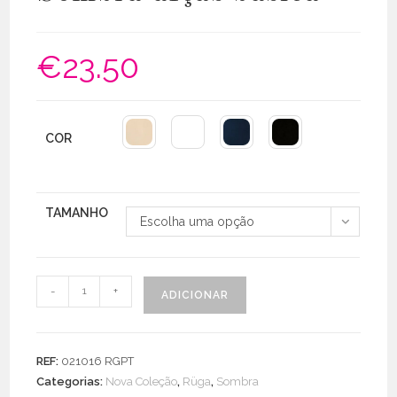
€
23.50
COR
TAMANHO
Escolha uma opção
Quantidade
-
+
ADICIONAR
de
Sombra
alças
REF:
021016 RGPT
básica
Categorias:
Nova Coleção
,
Rüga
,
Sombra