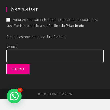
Opens
Opens
in
in
Newsletter
a
a
Autorizo o tratamento dos meus dados pessoais pela
new
new
Just For Her e aceito a sua
Política de Privacidade
.
tab
tab
Receba as novidades da Just for Her!
E-mail*
1
® JUST FOR HER 2026