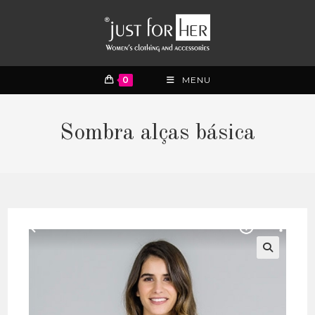
0
MENU
Sombra alças básica
🔍