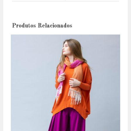
window
window
Produtos Relacionados