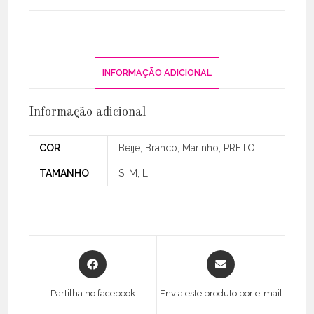
INFORMAÇÃO ADICIONAL
Informação adicional
COR
Beije, Branco, Marinho, PRETO
TAMANHO
S, M, L
Opens
Opens
in
in
a
a
Partilha no facebook
Envia este produto por e-mail
new
new