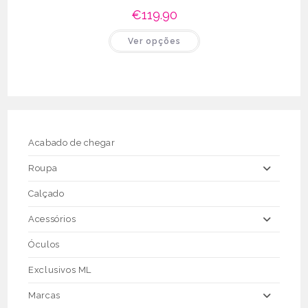
€
119.90
This
Ver opções
product
has
multiple
variants.
The
options
may
be
chosen
on
the
Acabado de chegar
product
page
Roupa
Calçado
Acessórios
Óculos
Exclusivos ML
Marcas