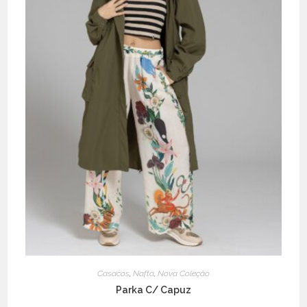
product
page
Casacos
,
Nafta
,
Nova Coleção
Parka C/ Capuz