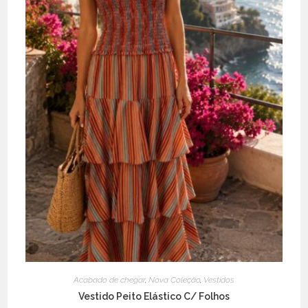
product
page
Acabado de chegar
,
Nova Coleção
,
Vestidos
Vestido Peito Elástico C/ Folhos