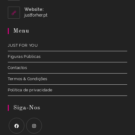
in
your
Website:
application
Opens
justforher.pt
in
a
Menu
new
tab
JUST FOR YOU
Figuras Públicas
Contactos
Termos & Condições
Política de privacidade
Siga-Nos