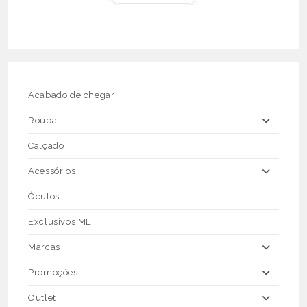
€66.50.
€30.00.
has
multiple
variants.
The
options
may
be
chosen
on
the
Acabado de chegar
product
page
Roupa
Calçado
Acessórios
Óculos
Exclusivos ML
Marcas
Promoções
Outlet