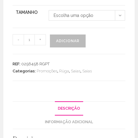
TAMANHO
Escolha uma opção
Quantidade
-
+
ADICIONAR
de
Saia
Comprida
REF:
0256458 RGPT
C/
Categorias:
Promoções
,
Rüga
,
Saias
,
Saias
Pregas
DESCRIÇÃO
INFORMAÇÃO ADICIONAL