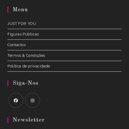
a
Menu
new
tab
JUST FOR YOU
Figuras Públicas
Contactos
Termos & Condições
Política de privacidade
Siga-Nos
Opens
Opens
in
in
Newsletter
a
a