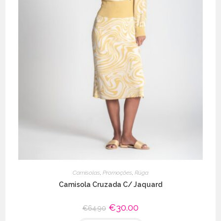
Camisolas
,
Promoções
,
Rüga
Camisola Cruzada C/ Jaquard
O
€
30.00
O
€
64.90
preço
preço
original
atual