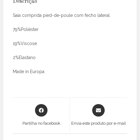
Descrição
Saia comprida pied-de-poule com fecho lateral.
79%Poliéster
19%Viscose
2%Elastano
Made in Europa
Opens
Opens
in
in
a
a
Partilha no facebook
Envia este produto por e-mail
new
new
window
window