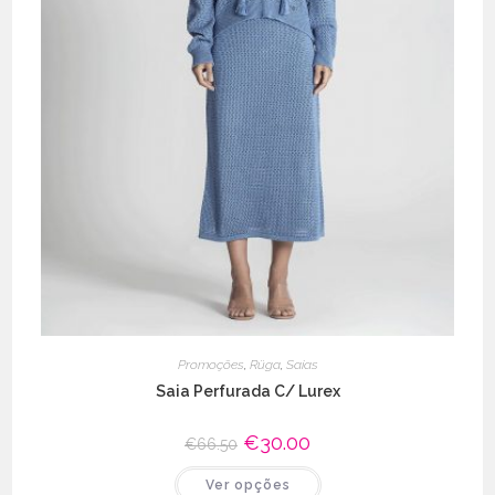
Promoções
,
Rüga
,
Saias
Saia Perfurada C/ Lurex
O
€
30.00
O
€
66.50
preço
preço
original
atual
This
Ver opções
era:
é:
product