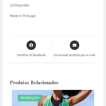
33%Algodão
Made in Portugal
Opens
Opens
in
in
a
a
Partilha no facebook
Envia este produto por e-mail
new
new
window
window
Produtos Relacionados
PROMOÇÃO!