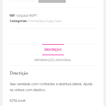
de
Saia
C/
REF:
0253412 RGPT
Contrastes
Categorias:
Promoções
,
Rüga
,
Saias
DESCRIÇÃO
INFORMAÇÃO ADICIONAL
Descrição
Saia canelada com contrastes e abertura lateral. Ajusta
na cintura com elástico.
67%Liocel