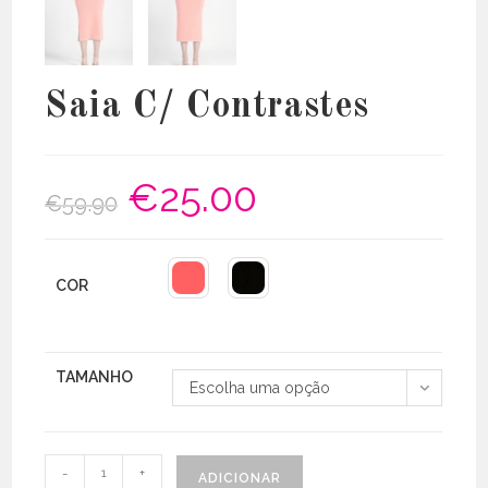
Saia C/ Contrastes
€
25.00
O
O
€
59.90
preço
preço
original
atual
era:
é:
€59.90.
€25.00.
COR
TAMANHO
Escolha uma opção
Quantidade
-
+
ADICIONAR