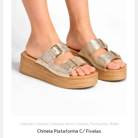
product
page
Calçado
,
Calçado
,
Calçado
,
Nova Coleção
,
Promoções
,
Ruika
Chinela Plataforma C/ Fivelas