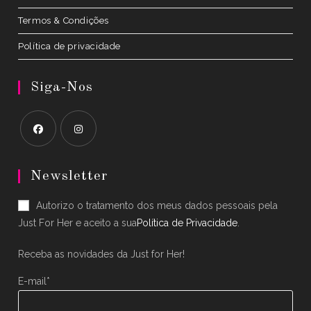
Termos & Condições
Política de privacidade
Siga-Nos
Opens
Opens
in
in
Newsletter
a
a
Autorizo o tratamento dos meus dados pessoais pela
new
new
Just For Her e aceito a sua
Política de Privacidade
.
tab
tab
Receba as novidades da Just for Her!
E-mail*