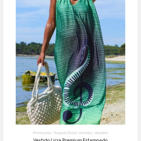
Promoções
,
Tropical Brasil
,
Vestidos
,
Vestidos
Vestido Licra Premium Estampado