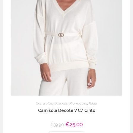
Camisolas
,
Casacos
,
Promoções
,
Rüga
Camisola Decote V C/ Cinto
O
€
25.00
O
€
59.90
preço
preço
original
atual
This