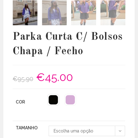
Parka Curta C/ Bolsos
Chapa / Fecho
€
45.00
O
O
€
95.90
preço
preço
original
atual
era:
é:
€95.90.
€45.00.
COR
TAMANHO
Escolha uma opção