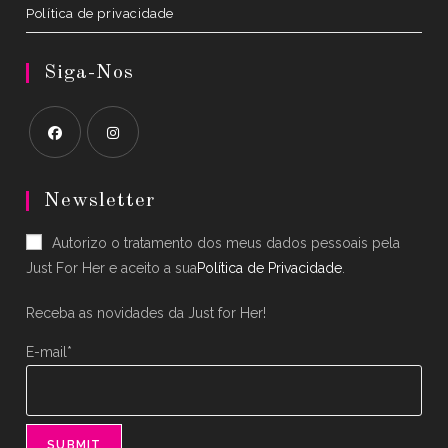
Política de privacidade
Siga-Nos
Opens
Opens
in
in
Newsletter
a
a
Autorizo o tratamento dos meus dados pessoais pela
new
new
Just For Her e aceito a sua
Política de Privacidade
.
tab
tab
Receba as novidades da Just for Her!
E-mail*