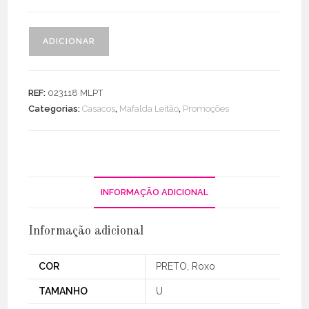
Quantidade
ADICIONAR
de
Parka
Curta
REF:
023118 MLPT
C/
Categorias:
Casacos
,
Mafalda Leitão
,
Promoções
Bolsos
Chapa
/
Fecho
INFORMAÇÃO ADICIONAL
Informação adicional
COR
PRETO, Roxo
TAMANHO
U