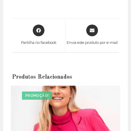
Opens
Opens
in
in
a
a
Partilha no facebook
Envia este produto por e-mail
new
new
window
window
Produtos Relacionados
PROMOÇÃO!