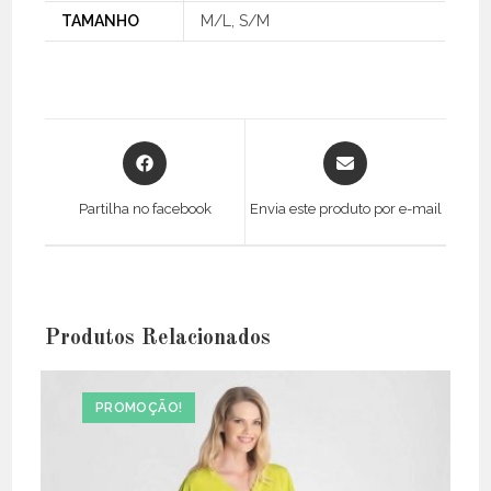
TAMANHO
M/L, S/M
Opens
Opens
in
in
a
a
Partilha no facebook
Envia este produto por e-mail
new
new
window
window
Produtos Relacionados
PROMOÇÃO!