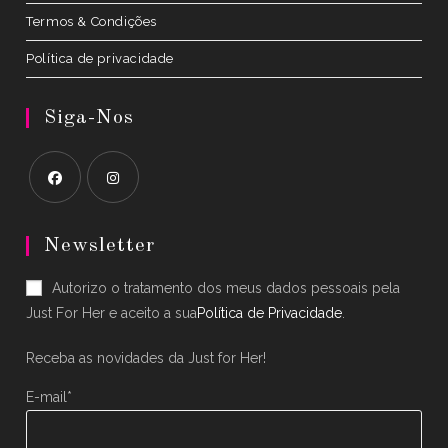
Termos & Condições
Política de privacidade
Siga-Nos
Opens
Opens
in
in
Newsletter
a
a
Autorizo o tratamento dos meus dados pessoais pela
new
new
Just For Her e aceito a sua
Política de Privacidade
.
tab
tab
Receba as novidades da Just for Her!
E-mail*