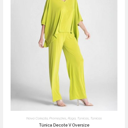
Nova Coleção
,
Promoções
,
Rüga
,
Túnicas
,
Túnicas
Túnica Decote V Oversize