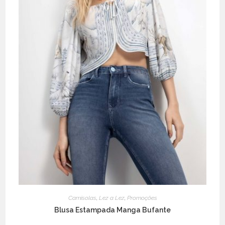
page
Camisolas
,
Lez a Lez
,
Promoções
Blusa Estampada Manga Bufante