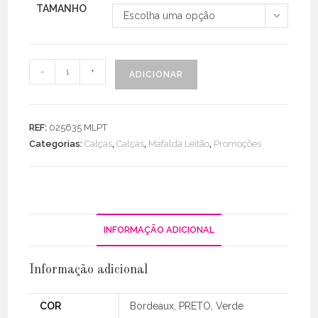
TAMANHO
Escolha uma opção
Quantidade
-
+
ADICIONAR
de
Pantalona
Veludo
REF:
025635 MLPT
Categorias:
Calças
,
Calças
,
Mafalda Leitão
,
Promoções
INFORMAÇÃO ADICIONAL
Informação adicional
COR
Bordeaux, PRETO, Verde