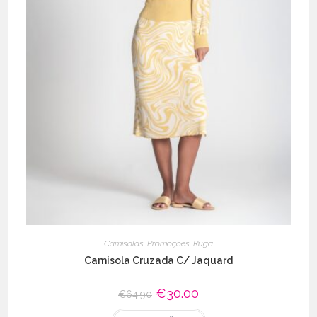
Camisolas
,
Promoções
,
Rüga
Camisola Cruzada C/ Jaquard
O
€
30.00
O
€
64.90
preço
preço
original
atual
This