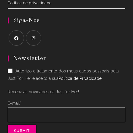
Política de privacidade
Siga-Nos
Opens
Opens
in
in
Newsletter
a
a
Autorizo o tratamento dos meus dados pessoais pela
new
new
Just For Her e aceito a sua
Política de Privacidade
.
tab
tab
Receba as novidades da Just for Her!
E-mail*