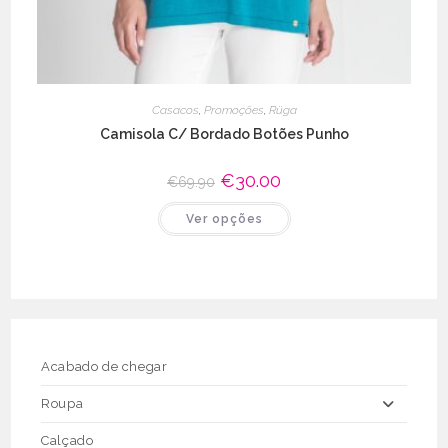
Casacos
,
Promoções
,
Rüga
Camisola C/ Bordado Botões Punho
O
€
30.00
O
€
69.90
preço
preço
original
atual
This
Ver opções
era:
é:
product
€69.90.
€30.00.
has
multiple
variants.
The
options
may
be
chosen
on
the
Acabado de chegar
product
page
Roupa
Calçado