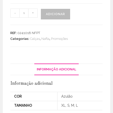
Quantidade
-
+
ADICIONAR
de
Pantalona
Floral
REF:
0241018 NFPT
Cetim
Categorias:
Calças
,
Nafta
,
Promoções
INFORMAÇÃO ADICIONAL
Informação adicional
COR
Azulão
TAMANHO
XL, S, M, L