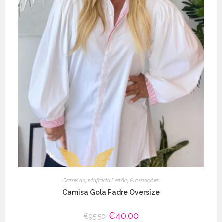
Camisas
,
Mafalda Leitão
,
Promoções
Camisa Gola Padre Oversize
O
€
40.00
O
€
95.50
preço
preço