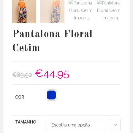
Pantalona Floral
Cetim
€
44.95
O
O
€
89.90
preço
preço
original
atual
era:
é:
€89.90.
€44.95.
COR
TAMANHO
Escolha uma opção