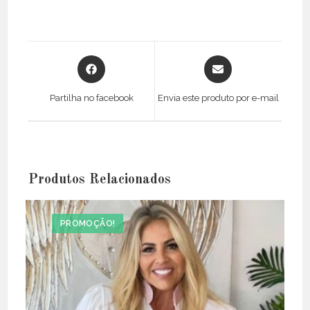
Opens
Opens
in
in
a
a
Partilha no facebook
Envia este produto por e-mail
new
new
window
window
Produtos Relacionados
PROMOÇÃO!