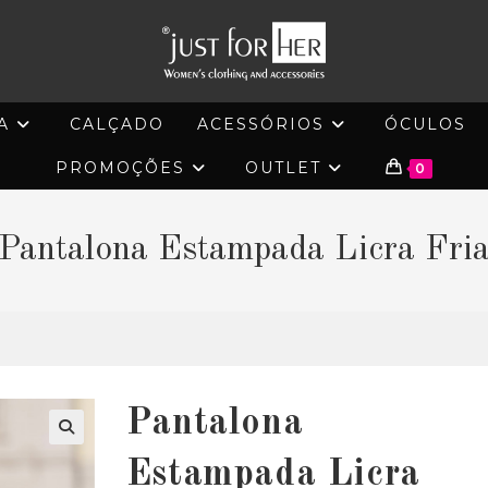
A
CALÇADO
ACESSÓRIOS
ÓCULOS
PROMOÇÕES
OUTLET
0
Pantalona Estampada Licra Fri
Pantalona
🔍
Estampada Licra