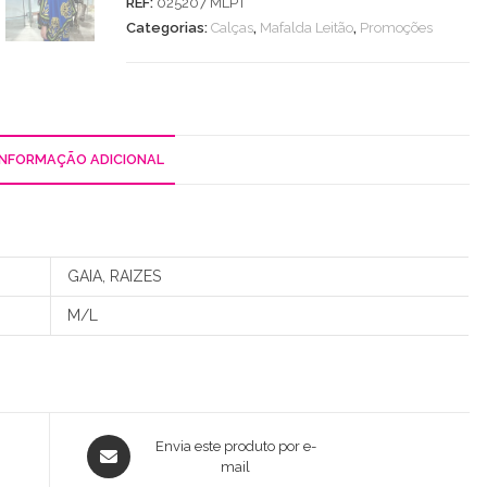
REF:
025207 MLPT
Licra
Categorias:
Calças
,
Mafalda Leitão
,
Promoções
Fria
INFORMAÇÃO ADICIONAL
GAIA, RAIZES
M/L
Opens
Envia este produto por e-
in
mail