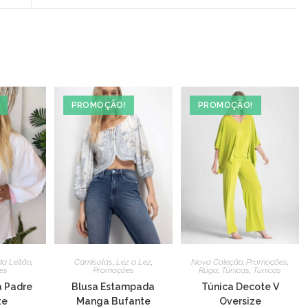
a
new
window
PROMOÇÃO!
PROMOÇÃO!
a Leitão
,
Camisolas
,
Lez a Lez
,
Nova Coleção
,
Promoções
,
es
Promoções
Rüga
,
Túnicas
,
Túnicas
 Padre
Blusa Estampada
Túnica Decote V
ze
Manga Bufante
Oversize