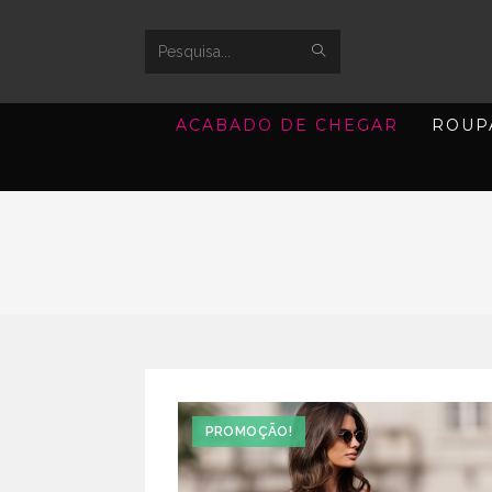
SUBMIT
Search
SEARCH
this
ACABADO DE CHEGAR
ROUP
website
PROMOÇÃO!