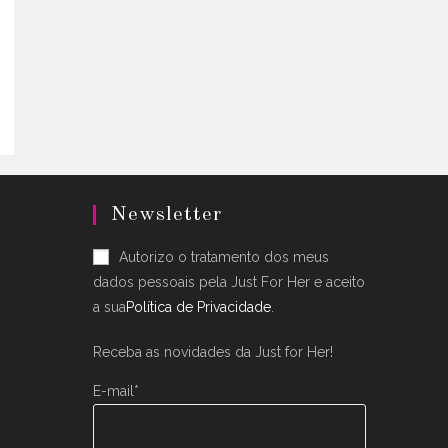
uct
.
ple
nts.
ons
en
Newsletter
uct
Autorizo o tratamento dos meus
dados pessoais pela Just For Her e aceito
a sua
Política de Privacidade
.
Receba as novidades da Just for Her!
E-mail*