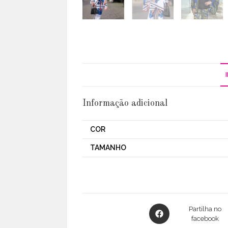
Informação adicional
COR
TAMANHO
Opens
Partilha no
in
facebook