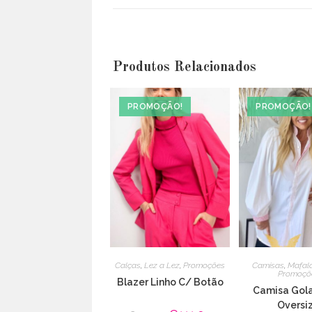
a
new
window
Produtos Relacionados
PROMOÇÃO!
PROMOÇÃO!
Calças
,
Lez a Lez
,
Promoções
Camisas
,
Mafald
Promoçõ
Blazer Linho C/ Botão
Camisa Gola
Oversi