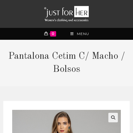
0
MENU
Pantalona Cetim C/ Macho /
Bolsos
🔍