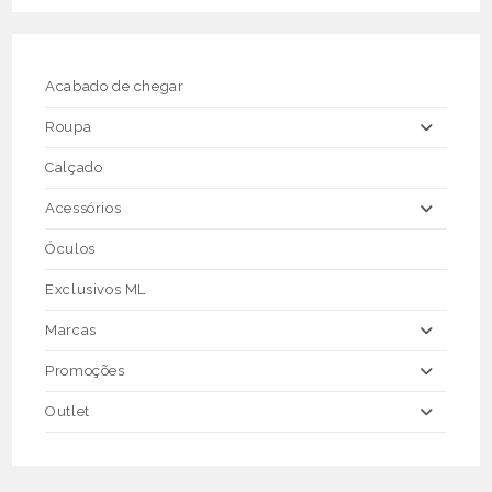
options
may
be
chosen
on
the
Acabado de chegar
product
page
Roupa
Calçado
Acessórios
Óculos
Exclusivos ML
Marcas
Promoções
Outlet