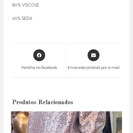
80% VISCOSE
20% SEDA
Opens
Opens
in
in
a
a
Partilha no facebook
Envia este produto por e-mail
new
new
window
window
Produtos Relacionados