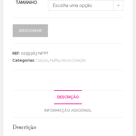
TAMANHO
Escolha uma opção
Quantidade
ADICIONAR
de
Pantalona
Cetim
REF:
0259363 NFPT
C/
Categorias:
Calças
,
Nafta
,
Nova Coleção
Macho
/
Bolsos
DESCRIÇÃO
INFORMAÇÃO ADICIONAL
Descrição