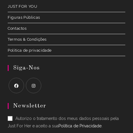
JUST FOR YOU
Figuras Públicas
Contactos
Termos & Condições
Política de privacidade
Siga-Nos
Opens
Opens
in
in
Newsletter
a
a
Autorizo o tratamento dos meus dados pessoais pela
new
new
Just For Her e aceito a sua
Política de Privacidade
.
tab
tab