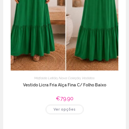
Mafalda Leitão
,
Nova Coleção
,
Vestidos
Vestido Licra Fria Alça Fina C/ Folho Baixo
€
79.90
This
Ver opções
product
has
multiple
variants.
The