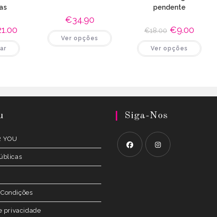
as
pendente
€
34.90
21.00
O
O
€
9.00
O
€
18.00
This
eço
preço
preço
preço
Ver opções
product
ginal
atual
original
atual
This
has
ar
:
é:
Ver opções
era:
é:
prod
multiple
.00.
€21.00.
€18.00.
€9.00.
has
variants.
multi
The
varia
options
The
may
opti
be
may
chosen
be
on
chos
the
on
product
u
Siga-Nos
the
page
prod
page
R YOU
úblicas
Opens
Opens
in
in
a
a
 Condições
new
new
de privacidade
tab
tab