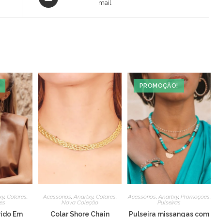
in
mail
a
new
window
PROMOÇÃO!
xy
,
Colares
,
Acessórios
,
Anartxy
,
Colares
,
Acessórios
,
Anartxy
,
Promoções
,
es
Nova Coleção
Pulseiras
ido Em
Colar Shore Chain
Pulseira missangas com