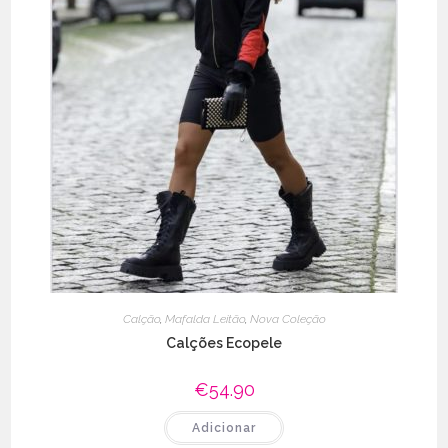
Calção
,
Mafalda Leitão
,
Nova Coleção
Calções Ecopele
€
54.90
Adicionar