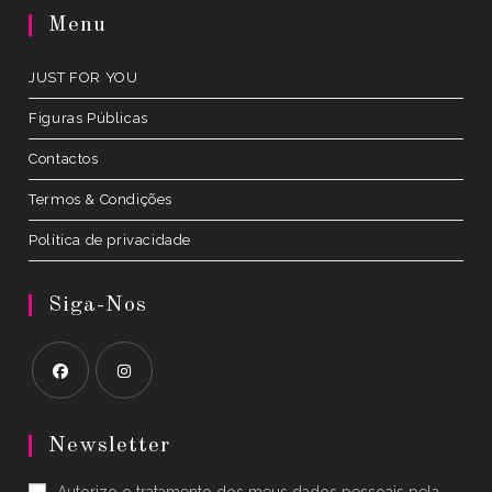
a
Menu
new
tab
JUST FOR YOU
Figuras Públicas
Contactos
Termos & Condições
Política de privacidade
Siga-Nos
Opens
Opens
in
in
Newsletter
a
a
Autorizo o tratamento dos meus dados pessoais pela