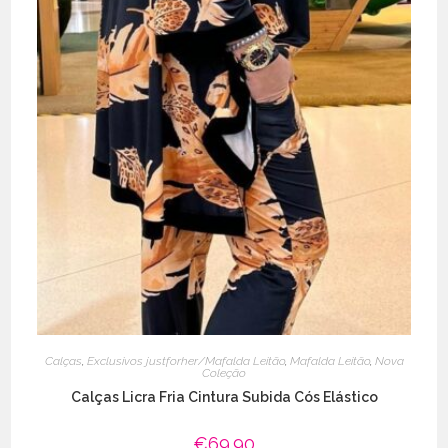
Calças
,
Exclusivos justforher/Mafalda Leitão
,
Mafalda Leitão
,
Nova
Coleção
Calças Licra Fria Cintura Subida Cós Elástico
€
69.90