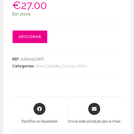
€
27.00
Em stock
Quantidade
ADICIONAR
de
Óculos
De
REF:
026015 OKIT
Sol
Categorias:
Nova Coleção
,
Óculos
,
OKKIA
Emma
Opens
Opens
in
in
a
a
Partilha no facebook
Envia este produto por e-mail
new
new
window
window