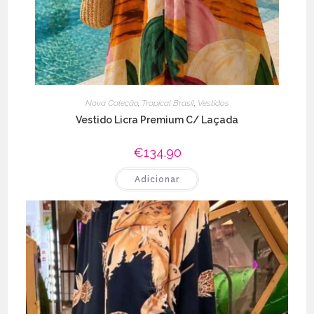
Nova Coleção
,
Tropical Brasil
,
Vestidos
Vestido Licra Premium C/ Laçada
€
134.90
Adicionar