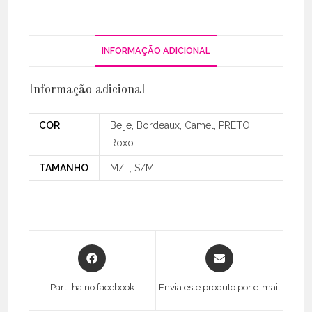
INFORMAÇÃO ADICIONAL
Informação adicional
COR
Beije, Bordeaux, Camel, PRETO,
Roxo
TAMANHO
M/L, S/M
Opens
Opens
in
in
a
a
Partilha no facebook
Envia este produto por e-mail
new
new
window
window