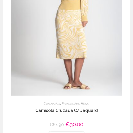
Camisolas
,
Promoções
,
Rüga
Camisola Cruzada C/ Jaquard
O
€
30.00
O
€
64.90
preço
preço
original
atual
This