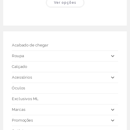
Ver opções
era:
é:
product
€64.90.
€30.00.
has
multiple
variants.
The
options
may
be
chosen
on
the
Acabado de chegar
product
page
Roupa
Calçado
Acessórios
Óculos
Exclusivos ML
Marcas
Promoções