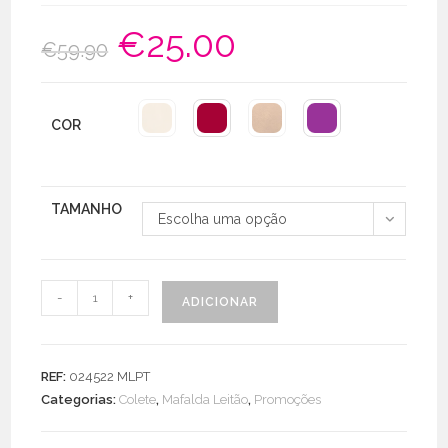
€
25.00
O
O
€
59.90
preço
preço
original
atual
era:
é:
€59.90.
€25.00.
COR
TAMANHO
Escolha uma opção
Quantidade
-
+
ADICIONAR
de
Colete
C/
REF:
024522 MLPT
Botões
Categorias:
Colete
,
Mafalda Leitão
,
Promoções