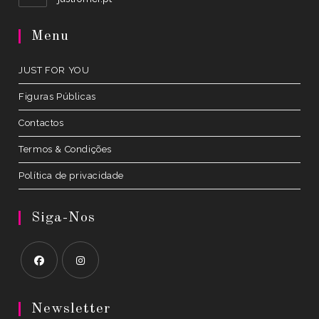
in
a
Menu
new
tab
JUST FOR YOU
Figuras Públicas
Contactos
Termos & Condições
Política de privacidade
Siga-Nos
Opens
Opens
in
in
Newsletter