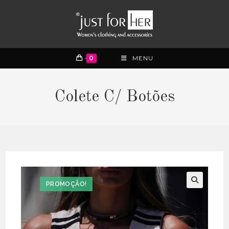
0
MENU
Colete C/ Botões
PROMOÇÃO!
🔍