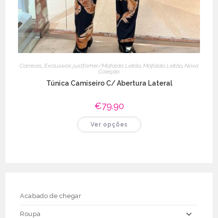
Camisas
,
Exclusivos justforher/Mafalda Leitão
,
Mafalda Leitão
,
Nova
Coleção
Túnica Camiseiro C/ Abertura Lateral
€
79.90
This
Ver opções
product
has
multiple
variants.
The
options
may
be
chosen
on
the
Acabado de chegar
product
page
Roupa