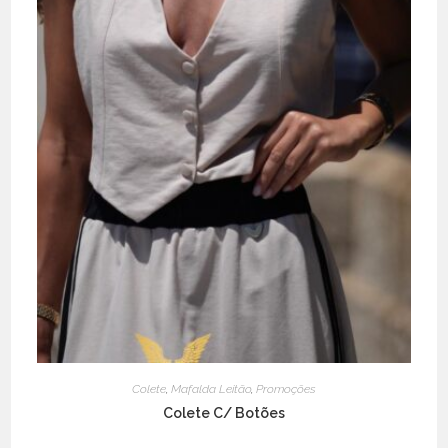
Colete
,
Mafalda Leitão
,
Promoções
Colete C/ Botões