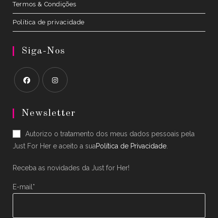
Termos & Condições
Política de privacidade
Siga-Nos
Opens
Opens
in
in
Newsletter
a
a
Autorizo o tratamento dos meus dados pessoais pela
new
new
Just For Her e aceito a sua
Política de Privacidade
.
tab
tab
Receba as novidades da Just for Her!
E-mail*