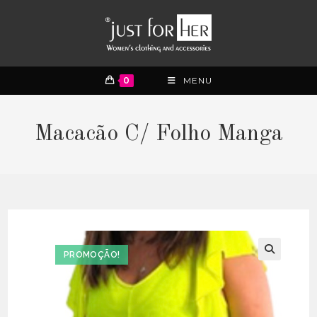
0
MENU
Macacão C/ Folho Manga
PROMOÇÃO!
🔍