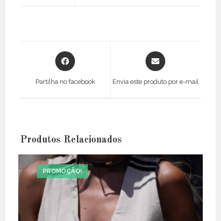
Opens
Opens
in
in
a
a
Partilha no facebook
Envia este produto por e-mail
new
new
window
window
Produtos Relacionados
PROMOÇÃO!