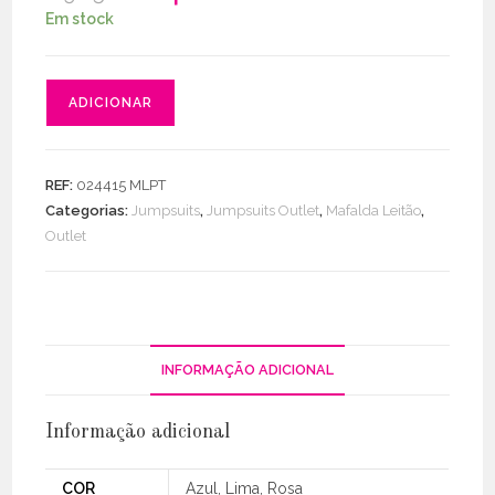
original
atual
Em stock
era:
é:
€98.50.
€40.00.
Quantidade
ADICIONAR
de
Macacão
C/
REF:
024415 MLPT
Folho
Categorias:
Jumpsuits
,
Jumpsuits Outlet
,
Mafalda Leitão
,
Manga
Outlet
INFORMAÇÃO ADICIONAL
Informação adicional
COR
Azul, Lima, Rosa