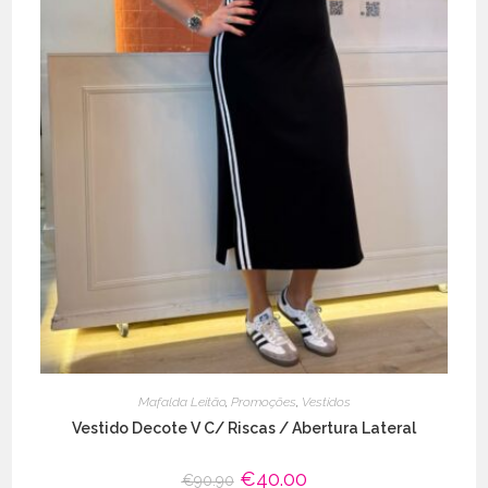
Mafalda Leitão
,
Promoções
,
Vestidos
Vestido Decote V C/ Riscas / Abertura Lateral
O
€
40.00
O
€
90.90