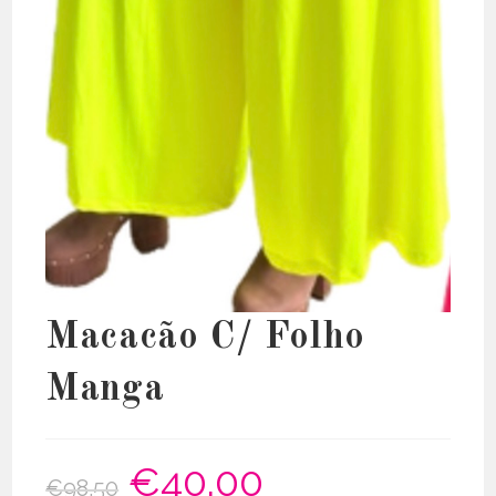
Macacão C/ Folho
Manga
€
40.00
O
O
€
98.50
preço
preço