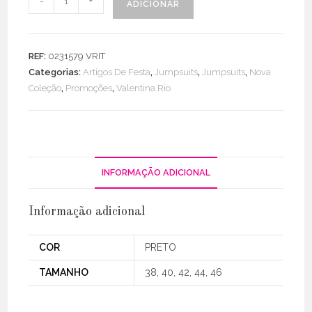
-
+
ADICIONAR
de
Macacão
C/
REF:
0231579 VRIT
Suporte
Categorias:
Artigos De Festa
,
Jumpsuits
,
Jumpsuits
,
Nova
Cruzado
Coleção
,
Promoções
,
Valentina Rio
INFORMAÇÃO ADICIONAL
Informação adicional
COR
PRETO
TAMANHO
38, 40, 42, 44, 46