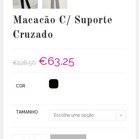
Macacão C/ Suporte
Cruzado
€
63.25
O
O
€
126.50
preço
preço
original
atual
era:
é:
€126.50.
€63.25.
COR
TAMANHO
Escolha uma opção
Quantidade