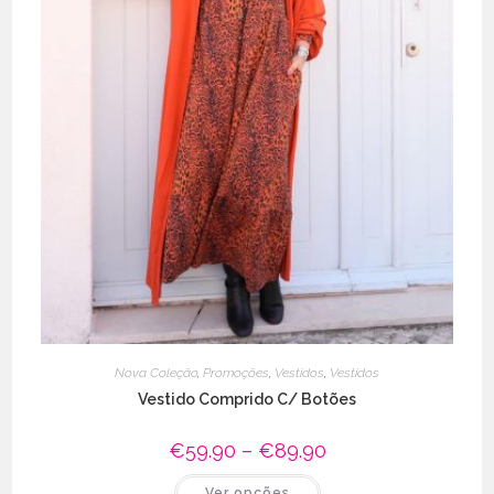
Nova Coleção
,
Promoções
,
Vestidos
,
Vestidos
Vestido Comprido C/ Botões
€
59.90
–
€
89.90
Price
range:
€59.90
This
Ver opções
through