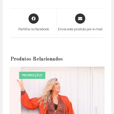
Opens
Opens
in
in
a
a
Partilha no facebook
Envia este produto por e-mail
new
new
window
window
Produtos Relacionados
PROMOÇÃO!