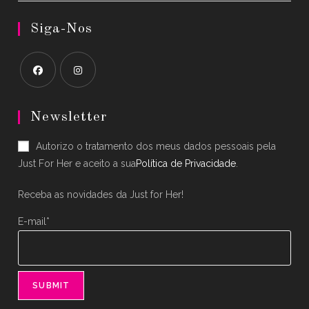
Siga-Nos
Opens
Opens
in
in
Newsletter
a
a
Autorizo o tratamento dos meus dados pessoais pela
new
new
Just For Her e aceito a sua
Política de Privacidade
.
tab
tab
Receba as novidades da Just for Her!
E-mail*