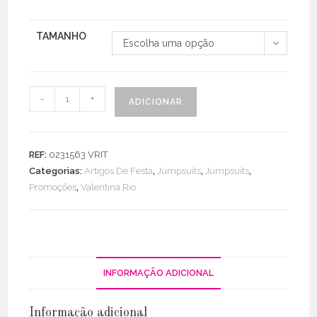
TAMANHO
Escolha uma opção
Quantidade
-
+
ADICIONAR
de
Macacão
Alça
REF:
0231563 VRIT
Larga
Categorias:
Artigos De Festa
,
Jumpsuits
,
Jumpsuits
,
C/
Promoções
,
Valentina Rio
Acessório
INFORMAÇÃO ADICIONAL
Informação adicional