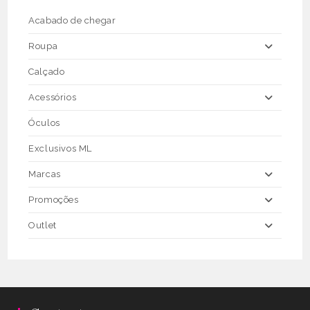
on
the
Acabado de chegar
product
page
Roupa
Calçado
Acessórios
Óculos
Exclusivos ML
Marcas
Promoções
Outlet