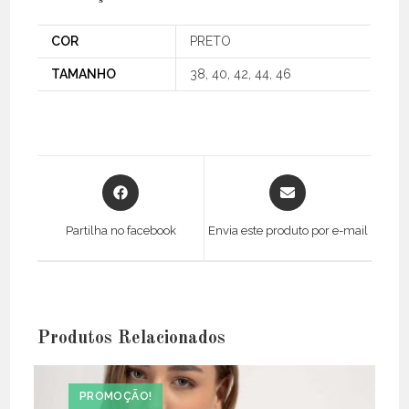
COR
PRETO
TAMANHO
38, 40, 42, 44, 46
Opens
Opens
in
in
a
a
Partilha no facebook
Envia este produto por e-mail
new
new
window
window
Produtos Relacionados
PROMOÇÃO!