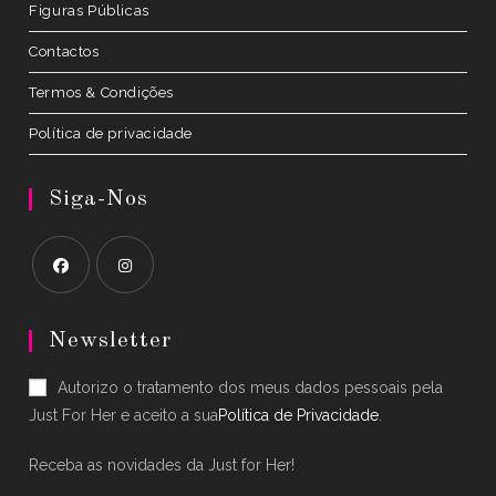
Figuras Públicas
Contactos
Termos & Condições
Política de privacidade
Siga-Nos
Opens
Opens
in
in
Newsletter
a
a
Autorizo o tratamento dos meus dados pessoais pela
new
new
Just For Her e aceito a sua
Política de Privacidade
.
tab
tab
Receba as novidades da Just for Her!