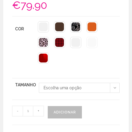
€
79.90
COR
TAMANHO
Escolha uma opção
Quantidade
-
+
ADICIONAR
de
Kimono
exclusivo