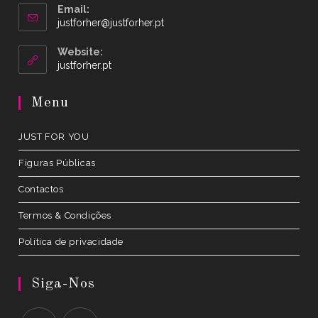
Email:
Opens
justforher@justforher.pt
in
your
Website:
application
Opens
justforher.pt
in
a
Menu
new
tab
JUST FOR YOU
Figuras Públicas
Contactos
Termos & Condições
Política de privacidade
Siga-Nos