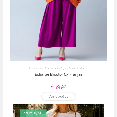
Acessórios
,
Cachecol
,
Nafta
,
Nova Coleção
Echarpe Bicolor C/ Franjas
€
39.90
This
Ver opções
product
has
multiple
variants.
The
PROMOÇÃO!
options