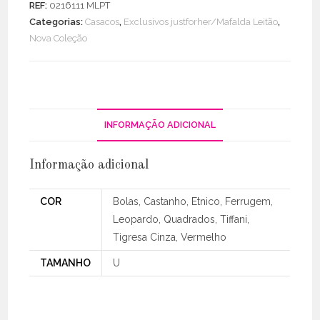
REF:
0216111 MLPT
manga
Categorias:
Casacos
,
Exclusivos justforher/Mafalda Leitão
,
comprida
Nova Coleção
INFORMAÇÃO ADICIONAL
Informação adicional
COR
Bolas, Castanho, Etnico, Ferrugem,
Leopardo, Quadrados, Tiffani,
Tigresa Cinza, Vermelho
TAMANHO
U