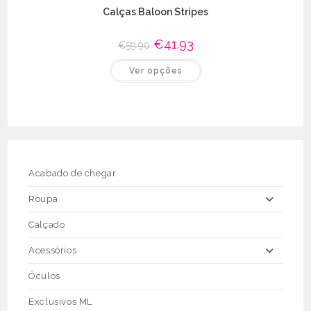
Calças Baloon Stripes
O
€
41.93
O
€
59.90
preço
preço
original
atual
This
Ver opções
era:
é:
product
€59.90.
€41.93.
has
multiple
variants.
The
options
may
be
chosen
on
the
Acabado de chegar
product
page
Roupa
Calçado
Acessórios
Óculos
Exclusivos ML