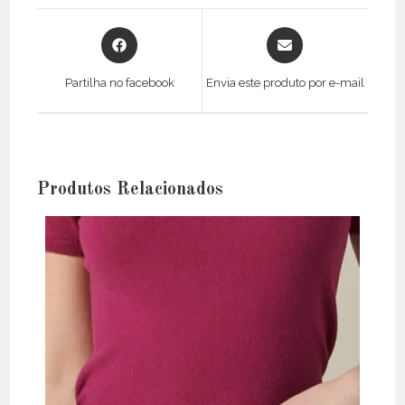
Opens
Opens
in
in
a
a
Partilha no facebook
Envia este produto por e-mail
new
new
window
window
Produtos Relacionados