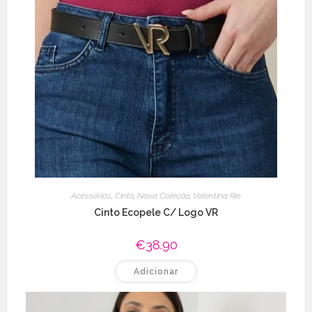
Acessórios
,
Cinto
,
Nova Coleção
,
Valentina Rio
Cinto Ecopele C/ Logo VR
€
38.90
Adicionar