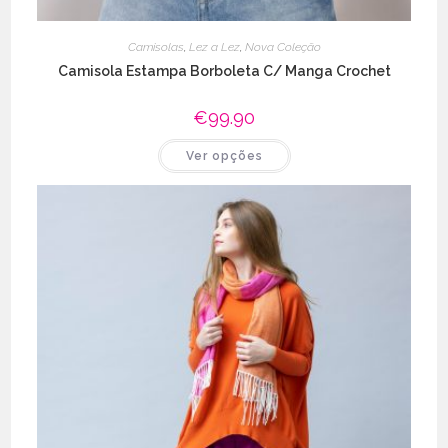
Camisolas
,
Lez a Lez
,
Nova Coleção
Camisola Estampa Borboleta C/ Manga Crochet
€
99.90
This
Ver opções
product
has
multiple
variants.
The
options
may
be
chosen
on
the
product
page