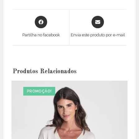
Opens
Opens
in
in
a
a
Partilha no facebook
Envia este produto por e-mail
new
new
window
window
Produtos Relacionados
PROMOÇÃO!