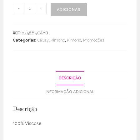
Quantidade
-
+
ADICIONAR
de
Kimono
Alongado
REF:
025685 CAYB
Estampado
Categorias:
CaCay
,
Kimono
,
Kimono
,
Promoções
DESCRIÇÃO
INFORMAÇÃO ADICIONAL
Descrição
100% Viscose