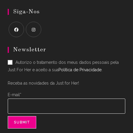
Siga-Nos
Opens
Opens
in
in
Newsletter
a
a
Autorizo o tratamento dos meus dados pessoais pela
new
new
Just For Her e aceito a sua
Política de Privacidade
.
tab
tab
Receba as novidades da Just for Her!
E-mail*