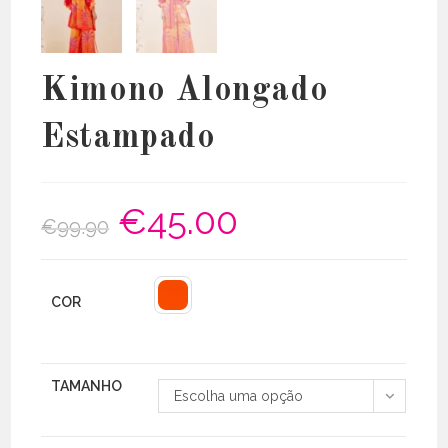
Kimono Alongado
Estampado
€
45.00
O
O
€
99.90
preço
preço
original
atual
era:
é:
€99.90.
€45.00.
COR
TAMANHO
Escolha uma opção