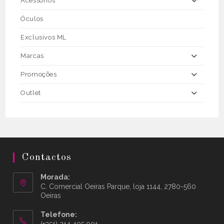
Acessórios
Óculos
Exclusivos ML
Marcas
Promoções
Outlet
Contactos
Morada:
C. Comercial Oeiras Parque, loja 1144, 2780-560
Oeiras
Telefone:
(+351) 214 405 901