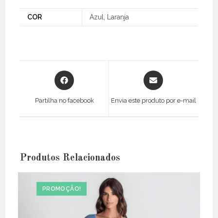
COR
Azul, Laranja
Opens
Opens
in
in
a
a
Partilha no facebook
Envia este produto por e-mail
new
new
window
window
Produtos Relacionados
PROMOÇÃO!