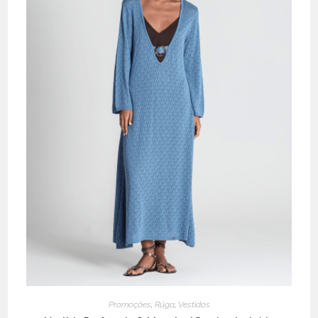
Promoções
,
Rüga
,
Vestidos