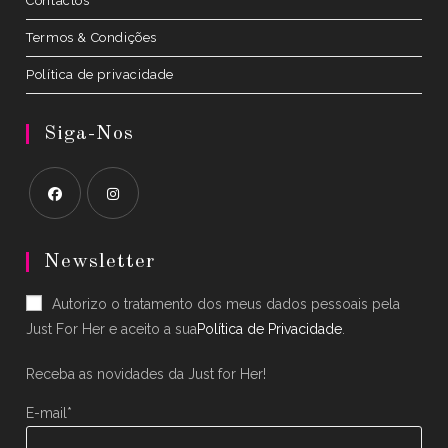
Contactos
Termos & Condições
Política de privacidade
Siga-Nos
Opens
Opens
in
in
Newsletter
a
a
Autorizo o tratamento dos meus dados pessoais pela
new
new
Just For Her e aceito a sua
Política de Privacidade
.
tab
tab
Receba as novidades da Just for Her!
E-mail*