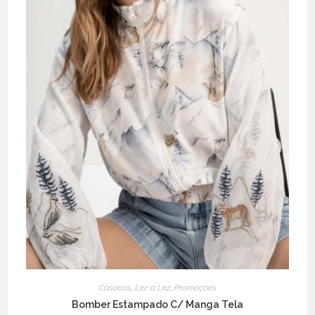
product
page
Casacos
,
Lez a Lez
,
Promoções
Bomber Estampado C/ Manga Tela