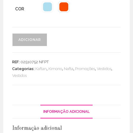
COR
Quantidade
ADICIONAR
de
Kaftan
Cetim
REF:
02510752 NFPT
Oversize
Categorias:
Kaftan
,
Kimono
,
Nafta
,
Promoções
,
Vestidos
,
Vestidos
INFORMAÇÃO ADICIONAL
Informação adicional