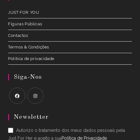
tab
JUST FOR YOU
Figuras Públicas
Contactos
Termos & Condições
Política de privacidade
Siga-Nos
Opens
Opens
in
in
Newsletter
a
a
Autorizo o tratamento dos meus dados pessoais pela
new
new
Just For Her e aceito a sua
Política de Privacidade
.
tab
tab