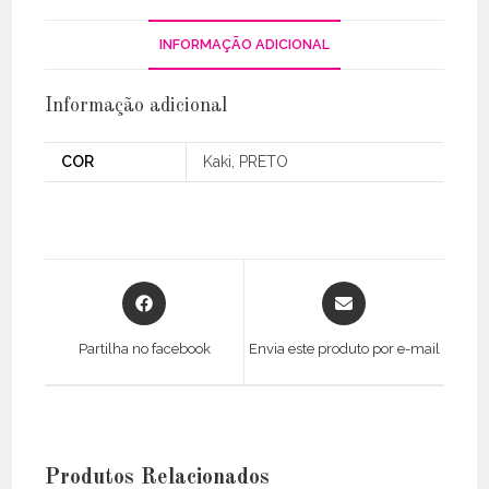
INFORMAÇÃO ADICIONAL
Informação adicional
COR
Kaki, PRETO
Opens
Opens
in
in
a
a
Partilha no facebook
Envia este produto por e-mail
new
new
window
window
Produtos Relacionados