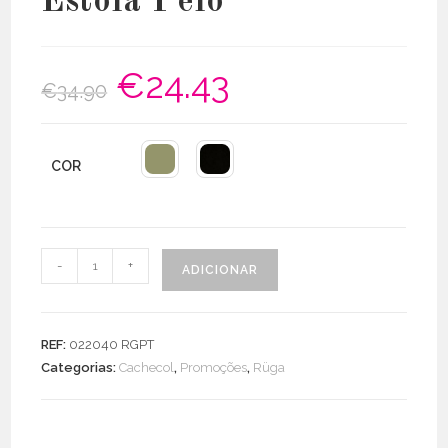
Estola Pêlo
€
24.43
O
O
€
34.90
preço
preço
original
atual
era:
é:
€34.90.
€24.43.
COR
Quantidade
-
+
ADICIONAR
de
Estola
Pêlo
REF:
022040 RGPT
Categorias:
Cachecol
,
Promoções
,
Rüga