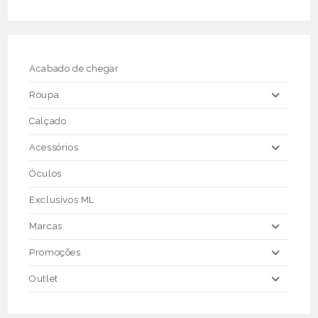
The
options
may
be
chosen
on
the
Acabado de chegar
product
page
Roupa
Calçado
Acessórios
Óculos
Exclusivos ML
Marcas
Promoções
Outlet