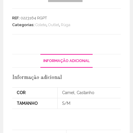
de
Colete
/
REF:
0223164 RGPT
Vestido
Categorias:
Colete
,
Outlet
,
Rüga
Cruzado
C/
Botões
Or
INFORMAÇÃO ADICIONAL
Informação adicional
COR
Camel, Castanho
TAMANHO
S/M