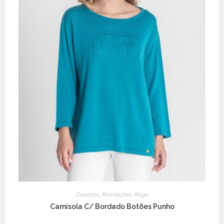
page
Casacos
,
Promoções
,
Rüga
Camisola C/ Bordado Botões Punho