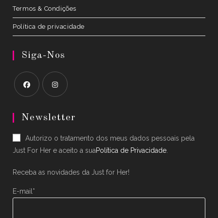
Termos & Condições
Política de privacidade
Siga-Nos
Opens
Opens
in
in
Newsletter
a
a
Autorizo o tratamento dos meus dados pessoais pela
new
new
Just For Her e aceito a sua
Política de Privacidade
.
tab
tab
Receba as novidades da Just for Her!
E-mail*