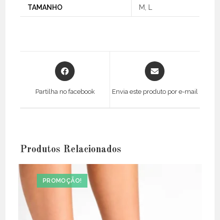
TAMANHO
M, L
Opens
Opens
in
in
a
a
Partilha no facebook
Envia este produto por e-mail
new
new
window
window
Produtos Relacionados
PROMOÇÃO!