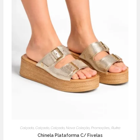
Calçado
,
Calçado
,
Calçado
,
Nova Coleção
,
Promoções
,
Ruika
Chinela Plataforma C/ Fivelas