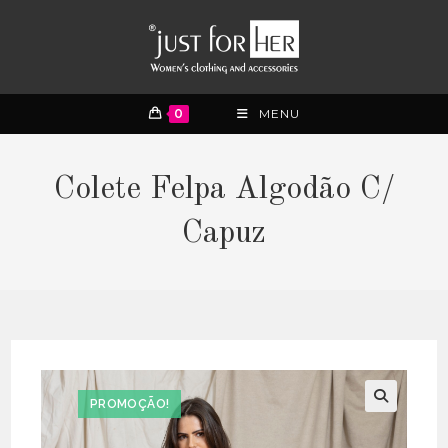
0
MENU
Colete Felpa Algodão C/
Capuz
PROMOÇÃO!
🔍