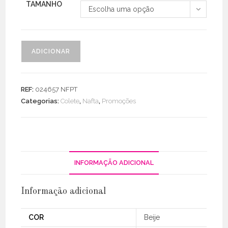
TAMANHO
Escolha uma opção
Quantidade
ADICIONAR
de
Colete
Felpa
REF:
024657 NFPT
Algodão
Categorias:
Colete
,
Nafta
,
Promoções
C/
Capuz
INFORMAÇÃO ADICIONAL
Informação adicional
COR
Beije