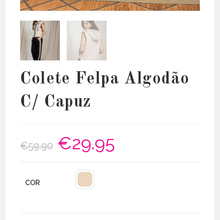
Colete Felpa Algodão
C/ Capuz
€
29.95
O
O
€
59.90
preço
preço
original
atual
era:
é:
€59.90.
€29.95.
COR