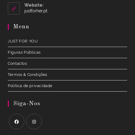
your
Website:
application
Opens
justforher.pt
in
a
Menu
new
tab
JUST FOR YOU
Figuras Públicas
Contactos
Termos & Condições
Política de privacidade
Siga-Nos
Opens
Opens