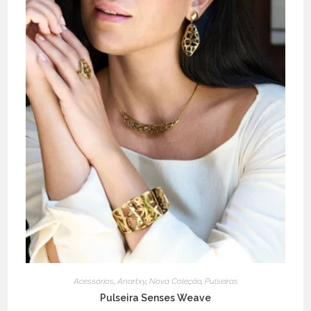
Acessórios
,
Anartxy
,
Nova Coleção
,
Pulseiras
Pulseira Senses Weave