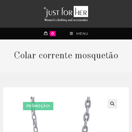
0
MENU
Colar corrente mosquetão
PROMOÇÃO!
🔍