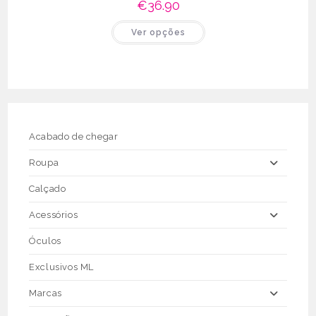
€
36.90
This
Ver opções
product
has
multiple
variants.
The
options
may
be
chosen
on
the
Acabado de chegar
product
page
Roupa
Calçado
Acessórios
Óculos
Exclusivos ML
Marcas