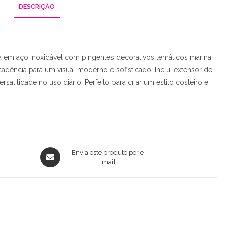
DESCRIÇÃO
a em aço inoxidável com pingentes decorativos temáticos marina.
cadência para um visual moderno e sofisticado. Inclui extensor de
satilidade no uso diário. Perfeito para criar um estilo costeiro e
Opens
Envia este produto por e-
in
mail
a
new
window