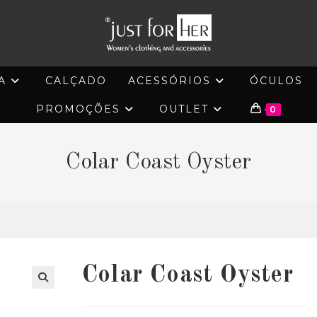
A
CALÇADO
ACESSÓRIOS
ÓCULOS
PROMOÇÕES
OUTLET
0
Colar Coast Oyster
Colar Coast Oyster
🔍