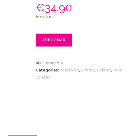
€
34.90
Em stock
Quantidade
ADICIONAR
de
Colar
Coast
REF:
026248 A
Oyster
Categorias:
Acessórios
,
Anartxy
,
Colares
,
Nova
Coleção