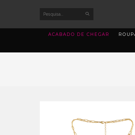
SUBMIT
Search
SEARCH
this
ACABADO DE CHEGAR
ROUP
website