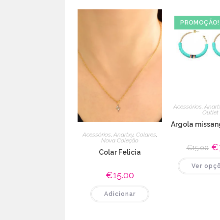
PROMOÇÃO!
Acessórios
,
Anart
Outlet
Argola missan
Acessórios
,
Anartxy
,
Colares
,
Nova Coleção
O
€
€
15.00
Colar Felicia
pr
ori
Ver opç
era
€1
€
15.00
Adicionar