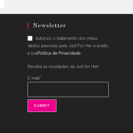
ons
en
Newsletter
uct
Autorizo o tratamento dos meus
dados pessoais pela Just For Her e aceito
a sua
Política de Privacidade
.
Receba as novidades da Just for Her!
E-mail*