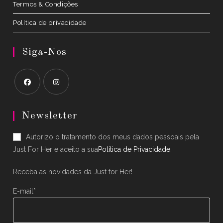
Termos & Condições
Política de privacidade
Siga-Nos
Opens
Opens
in
in
Newsletter
a
a
Autorizo o tratamento dos meus dados pessoais pela
new
new
Just For Her e aceito a sua
Política de Privacidade
.
tab
tab
Receba as novidades da Just for Her!
E-mail*