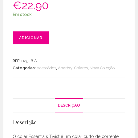
€
22.90
Em stock
Quantidade
ADICIONAR
de
Colar
Essentials
REF:
02526 A
Twist
Categorias:
Acessórios
,
Anartxy
,
Colares
,
Nova Coleção
DESCRIÇÃO
Descrição
O colar Essentials Twist é um colar curto de corrente