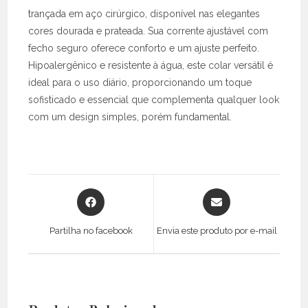
trançada em aço cirúrgico, disponível nas elegantes
cores dourada e prateada. Sua corrente ajustável com
fecho seguro oferece conforto e um ajuste perfeito.
Hipoalergênico e resistente à água, este colar versátil é
ideal para o uso diário, proporcionando um toque
sofisticado e essencial que complementa qualquer look
com um design simples, porém fundamental.
Opens
Opens
in
in
a
a
Partilha no facebook
Envia este produto por e-mail
new
new
window
window