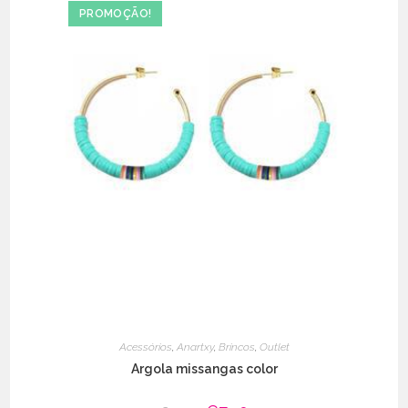
The
PROMOÇÃO!
options
may
be
chosen
on
the
product
page
Acessórios
,
Anartxy
,
Brincos
,
Outlet
Argola missangas color