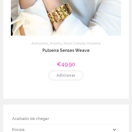
Acessórios
,
Anartxy
,
Nova Coleção
,
Pulseiras
Pulseira Senses Weave
€
49.90
Adicionar
Acabado de chegar
Roupa