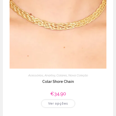
Acessórios
,
Anartxy
,
Colares
,
Nova Coleção
Colar Shore Chain
€
34.90
This
Ver opções
product
has
multiple
variants.